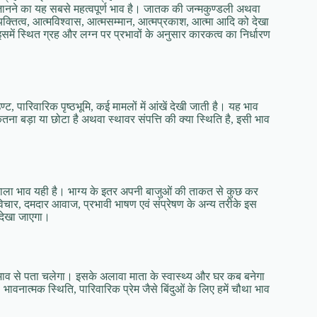
नने का यह सबसे महत्‍वपूर्ण भाव है। जातक की जन्‍मकुण्‍डली अथवा
यक्तित्‍व, आत्‍मविश्‍वास, आत्‍मसम्‍मान, आत्‍मप्रकाश, आत्‍मा आदि को देखा
इसमें स्थित ग्रह और लग्‍न पर प्रभावों के अनुसार कारकत्‍व का निर्धारण
ट, पारिवारिक पृष्‍ठभूमि, कई मामलों में आंखें देखी जाती है। यह भाव
ना बड़ा या छोटा है अथवा स्‍थावर संपत्ति की क्‍या स्थिति है, इसी भाव
ाला भाव यही है। भाग्‍य के इतर अपनी बाजुओं की ताकत से कुछ कर
िचार, दमदार आवाज, प्रभावी भाषण एवं संप्रेषण के अन्‍य तरीके इस
 देखा जाएगा।
व से पता चलेगा। इसके अलावा माता के स्‍वास्‍थ्‍य और घर कब बनेगा
 भावनात्‍मक स्थिति, पारिवारिक प्रेम जैसे बिंदुओं के लिए हमें चौथा भाव