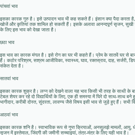
पांचवां भाव
इसका कारक गुरु है। इसे उत्‍पादन भाव भी कह सकते हैं। इंसान क्‍या पैदा करता है,
खोजें और कृतियां तक शामिल हो सकती हैं। इसके अलावा आनन्‍दपूर्ण सृजन, सुखी बच्
के लिए इस भाव को देखा जाता है।
छठा भाव
इस भाव का कारक मंगल है। इसे रोग का घर भी कहते हैं। प्रेम के सातवें घर से बार
हैं। कठोर परिश्रम, सश्रम आजीविका, स्‍वास्‍थ्‍य, घाव, रक्‍तस्राव, दाह, सर्जरी, डि
संकेत देता है।
सातवां भाव
इसका कारक शुक्र है। लग्‍न को देखने वाला यह भाव किसी भी तरह के साथी के बारे म
टेबल शेयर कर रहे दो विद्यार्थियों के लिए, एक ही समस्‍या में घिरे दो साथ-साथ ब
भागीदार, करीबी दोस्‍त, सुंदरता, लावण्‍य जैसे विषय इसी भाव से जुड़े हुए हैं। सभी 
आठवां भाव
इसका कारक शनि है। स्‍वाभाविक रूप से गुप्‍त क्रियाओं, अनसुलझे मामलों, आयु, 
सृजन में इस्‍तेमाल, जिंदगी की जमीनी सच्‍चाइयां, तंत्र-मंत्र के लिए यही भाव है।