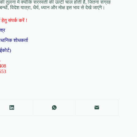
 की तुलना में क्‍योंकि सरस्‍वती की उल्‍टी चाल होती है, जितना संग्रह
ों, विदेश यात्रा, धैर्य, ध्‍यान और मोक्ष इस भाव से देखे जाएंगे।
हेतु संपर्क करें !
िश्र
ैधानिक शोधकर्ता
ईकोर्ट)
-
408
553