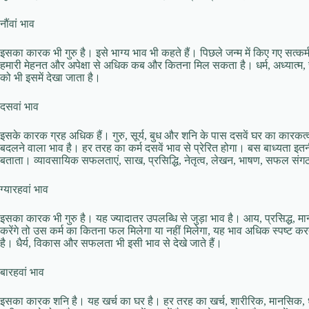
नौंवां भाव
इसका कारक भी गुरु है। इसे भाग्‍य भाव भी कहते हैं। पिछले जन्‍म में किए गए सत्‍कर्म
हमारी मेहनत और अपेक्षा से अधिक कब और कितना मिल सकता है। धर्म, अध्‍यात्‍म, समर्प
को भी इसमें देखा जाता है।
दसवां भाव
इसके कारक ग्रह अधिक हैं। गुरु, सूर्य, बुध और शनि के पास दसवें घर का कारकत्‍व 
बदलने वाला भाव है। हर तरह का कर्म दसवें भाव से प्रेरित होगा। बस बाध्‍यता इतनी
बताता। व्‍यावसायिक सफलताएं, साख, प्रसिद्धि, नेतृत्‍व, लेखन, भाषण, सफल संग
ग्‍यारहवां भाव
इसका कारक भी गुरु है। यह ज्‍यादातर उपलब्धि से जुड़ा भाव है। आय, प्रसिद्ध,
करेंगे तो उस कर्म का कितना फल मिलेगा या नहीं मिलेगा, यह भाव अधिक स्‍पष्‍ट करत
है। धैर्य, विकास और सफलता भी इसी भाव से देखे जाते हैं।
बारहवां भाव
इसका कारक शनि है। यह खर्च का घर है। हर तरह का खर्च, शारीरिक, मानसिक, धन 