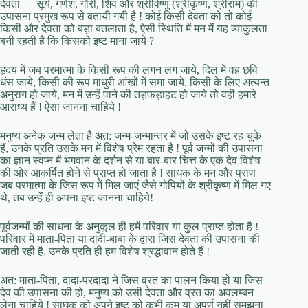
देवता — सूर्य, गणेश, गौरी, शिव और श्रीविष्णु (श्रीकृष्ण, श्रीराम) की
उपासना प्रमुख रूप से बतायी गयी है ! कोई किसी देवता को तो कोई
किसी और देवता को बड़ा बतलाता है, ऐसी स्थिति में मन में यह व्याकुलता
बनी रहती है कि किसको इष्ट माना जाये ?
हृदय में जब परमात्मा के किसी रूप की लगन लग जाये, दिल में वह छवि
धंस जाये, किसी की रूप माधुरी आंखों में समा जाये, किसी के लिए अत्यन्त
अनुराग हो जाये, मन में उन्हें पाने की तड़फड़ाहट हो जाये तो वही हमारे
आराध्य हैं ! ऐसा जानना चाहिये !
मनुष्य अनेक जन्म लेता है अत: जन्म-जन्मान्तर में जो उसके इष्ट रह चुके
हैं, उनके प्रति उसके मन में विशेष प्रेम रहता है ! पूर्व जन्मों की उपासना
का ज्ञान स्वप्न में भगवान के दर्शन से या बार-बार चित्त के एक देव विशेष
की ओर आकर्षित होने से प्राप्त हो जाता है ! साधक के मन और प्राण
जब परमात्मा के जिस रूप में मिल जाएं जैसे गोपियों के श्रीकृष्ण में मिल गए
थे, तब उन्हें ही अपना इष्ट जानना चाहिये!
पूर्वजन्मों की साधना के अनुकूल ही हमें परिवार या कुल प्राप्त होता है !
परिवार में माता-पिता या दादी-बाबा के द्वारा जिस देवता की उपासना की
जाती रही है, उनके प्रति ही हम विशेष श्रद्धावान होते हैं !
अत: माता-पिता, दादा-परदादा ने जिस व्रत का पालन किया हो या जिस
देव की उपासना की हो, मनुष्य को उसी देवता और व्रत का अवलम्बन
लेना चाहिये ! साघक को अपने इष्ट को कभी कम या अपूर्ण नहीं समझना