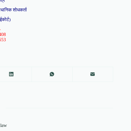
िश्र
ैधानिक शोधकर्ता
ईकोर्ट)
-
408
553
alaw