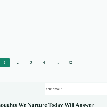
1
2
3
4
…
72
oughts We Nurture Today Will Answer