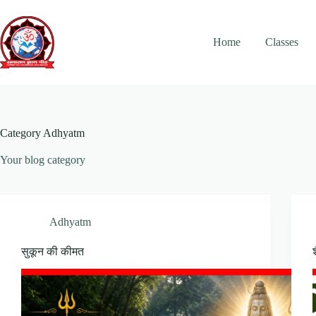
Skip
to
content
Home
Classes
Category
Adhyatm
Your blog category
Adhyatm
सुकून की कीमत