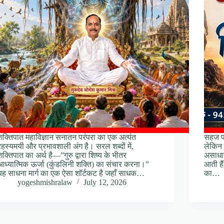
शक्तिपात महाविज्ञान सनातन परंपरा का एक अत्यंत
सहज पर
रहस्यमयी और प्रभावशाली अंग है। सरल शब्दों में,
लेकिन 
शक्तिपात का अर्थ है—”गुरु द्वारा शिष्य के भीतर
असाधार
आध्यात्मिक ऊर्जा (कुंडलिनी शक्ति) का संचार करना।”
आती हैं
यह साधना मार्ग का एक ऐसा शॉर्टकट है जहाँ साधक…
का…
yogeshmishralaw
July 12, 2026