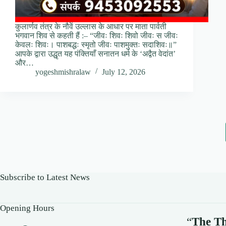
कुलार्णव तंत्र के नौवें उल्लास के आधार पर माता पार्वती
भगवान शिव से कहती हैं :– “जीवः शिवः शिवो जीवः स जीवः
केवलः शिवः। पाशबद्धः स्मृतो जीवः पाशमुक्तः सदाशिवः॥”
आपके द्वारा उद्धृत यह पंक्तियाँ सनातन धर्म के ‘अद्वैत वेदांत’
और…
yogeshmishralaw
July 12, 2026
Subscribe to Latest News
Opening Hours
“
The Th