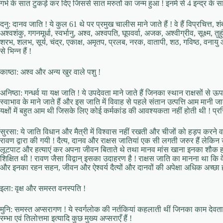
गर्भ के सात टुकड़े कर दिए जिससे सात मरुतों का जन्म हुआ ! इनमे से 4 इन्द्र के सा
दनु: दानव जाति ! ये कुल 61 थे पर प्रमुख चालीस माने जाते हैं ! वे हैं विप्रचित्त,
अश्वशंकु, गगनमूर्धा, स्वर्भानु, अश्व, अश्वपति, घूपवर्वा, अजक, अश्वीग्रीव, सूक्ष्म,
शरभ, शलभ, सूर्य, चंद्र, एकाक्ष, अमृतप, प्रलब, नरक, वातापी, शठ, गविष्ठ, वनायु और 
से भिन्न हैं !
काष्ठा: अश्व और अन्य खुर वाले पशु !
अनिष्ठा: गन्धर्व या यक्ष जाति ! ये उपदेवता माने जाते हैं जिनका स्थान राक्षसों से ऊपर
स्वाभाव के माने जाते हैं और इस जाति में विवाह से पहले संतान उत्पत्ति आम मानी जात
यक्षों में बहुत आम थी जिसके लिए कोई कर्मकांड की आवश्यकता नहीं होती थी ! प्रसिद्ध ग
सुरसा: ये जाति विधान और मैत्री में विश्वास नहीं रखती और चीजों को हड़प करने 
रावण द्वारा की गयी ! दैत्य, दानव और राक्षस जातियां एक सी लगती जरुर हैं लेकिन 
लूटपाट और हत्याएं कर अपना जीवन बिताते थे तथा मानव मांस खाना इनका शौक हो
शिक्षित थी ! रावण जैसा विद्वान् इसका उदाहरण है ! राक्षस जाति का मानना था कि वे र
और इनका रहन सहन, जीवन और ऐश्वर्य दैत्यों और दानवों की अपेक्षा अधिक अच्छा 
इला: वृक्ष और समस्त वनस्पति !
मुनि: समस्त अप्सरागण ! ये स्वर्गलोक की नर्तकियां कहलाती थीं जिनका काम देवता
रम्भा एवं तिलोत्तमा इत्यादि कुछ मुख्य अप्सराएँ हैं !