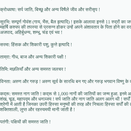
क्रोधवषा: सर्प जाति, बिच्छू और अन्य विषैले जीव और सरीसृप !
सुरभि: सम्पूर्ण गोवंश (गाय, भैंस, बैल इत्यादि) ! इसके आलावा इनसे 11 रुद्रों का
महर्षि कश्यप की तपस्या से प्रसन्न होकर उन्हें अपने अंशावतार के पिता होने का वरद
अजपाद, अहिर्बुधन्य, शम्भू, चंड एवं भव !
सरमा: हिंसक और शिकारी पशु, कुत्ते इत्यादि !
ताम्रा: गीध, बाज और अन्य शिकारी पक्षी !
तिमि: मछलियाँ और अन्य समस्त जलचर !
विनता: अरुण और गरुड़ ! अरुण सूर्य के सारथि बन गए और गरुड़ भगवान विष्णु के 
कद्रू: समस्त नाग जाति ! कद्रू से 1,000 नागों की जातियों का जन्म हुआ. इनमे आ
शंख, चूड, महापद्म और धनञ्जय ! सर्प जाति और नाग जाति अलग अलग थी ! सर्पों 
श्रेणी में आती है जिनका उपरी हिस्सा मनुष्यों की तरह और निचला हिस्सा सर्पों की
शक्तिशाली, लुप्त और रहस्यमयी मानी जाती है !
पतंगी: पक्षियों की समस्त जाति !