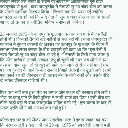
उनका संपर्क उस समय के सबसे प्रभावशाली आध्यात्मिक गुरु बाबा
जयगुरुदेव से हुआ ! बाबा जयगुरुदेव ने नेताजी सुभाष चंद्र बोस को जनता
के सामने लाने का निश्चय किया ! जिससे कांग्रेस घबरा गई क्योंकि
कांग्रेस या जानती थी कि यदि नेताजी सुभाष चंद्र बोस जनता के सामने
आ गए तो उनका राजनीतिक भविष्य समाप्त हो जायेगा !
23 जनवरी 1975 को कानपुर के फूलबाग के नानाराव पार्क में एक रैली
होनी थी ! जिसकी तैयारी कई महीनों से चल रही थी ! बाबा जयगुरूदेव जी
महाराज ने सुभाष जयन्ती के अवसर पर कानपुर के फूलबाग के मैदान में
लगभग बीस लाख जनता के बीच दहाड़ते हुये कहा था कि “इस रैली में
स्वयं नेताजी सुभाष चंद्र बोस आ रहे हैं !” नेताजी के लिये माना जाता है
कि प्लेन क्रैश में उनकी अकाल मृत्यु हो चुकी थी ! पर जब लोगों ने इस
तरह का दावा सुना तो वो खुद को पार्क तक जाने से रोक नहीं पाए ! मंच
पर जय गुरुदेव के आने के बाद सबकी निगाहें नेताजी को ढूंढने लगी ! तभी
एक काले रंग की एंबेस्डर गाड़ी आकर मंच के नीचे रुकी और उसके पीछे
दो सफेद एंबेसडर गाड़ियां थी !
फिर पता नहीं क्या हुआ मंच पर चप्पल और पत्थर की बरसात होने लगी !
भीड़ पर काबू पाने के लिये पुलिस ने लाठी चार्ज कर दिया ! इसी बीच वह
तीनों गाड़ी वहां से बाबा जयगुरूदेव सहित चली गई ! इस घटना के बाद भी
उनके प्रति लोगों की आस्था कम नहीं हुई !
बल्कि इस घटना को लेकर जन आक्रोश भारत में इतना ज्यादा बढ़ गया
कि प्रधानमंत्री इंदिरा गांधी को 29 जून 1975 को इमरजेंसी लगानी पड़ी