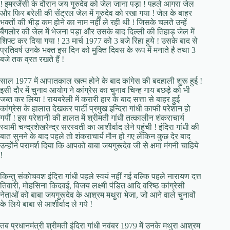
! इमरजेंसी के दौरान जय गुरुदेव को जेल जाना पड़ा ! पहले आगरा जेल
और फिर बरेली की सेंट्रल जेल में गुरुदेव को रखा गया ! जेल के बाहर
भक्तों की भीड़ कम होने का नाम नहीं ले रही थी ! जिसके चलते उन्हें
बैंगलोर की जेल में भेजना पड़ा और उसके बाद दिल्ली की तिहाड़ जेल में
शिफ्ट कर दिया गया ! 23 मार्च 1977 को 3 बजे रिहा हुये ! उसके बाद से
प्रतिवर्ष उनके भक्त इस दिन को मुक्ति दिवस के रूप में मनाते है तथा 3
बजे तक व्रत रखते हैं !
साल 1977 में आपातकाल खत्म होने के बाद कांगेस की बदहाली शुरू हुई !
इसी दौर में चुनाव आयोग ने कांग्रेस का चुनाव चिन्ह गाय बछड़े को भी
जब्त कर लिया ! रायबरेली में करारी हार के बाद सत्ता से बाहर हुई
कांग्रेस के हालात देखकर पार्टी प्रमुख इन्दिरा गांधी काफी परेशान हो
गयीं ! इस परेशानी की हालत में श्रीमती गांधी तत्कालीन शंकराचार्य
स्वामी चन्द्रशेखरेन्द्र सरस्वती का आशीर्वाद लेने पहुंची ! इंदिरा गांधी की
बात सुनने के बाद पहले तो शंकराचार्य मौन हो गए लेकिन कुछ देर बाद
उन्होंने परामर्श दिया कि आपको बाबा जयगुरूदेव जी से क्षमा मंगनी चाहिये
!
किन्तु संकोचवश इंदिरा गांधी पहले स्वयं नहीं गई बल्कि पहले नारायण दत्त
तिवारी, मोहसिना किदवई, विजय लक्ष्मी पंडित आदि वरिष्ठ कांग्रेसी
नेताओं को बाबा जयगुरूदेव के आश्रम मथुरा भेजा, जो आने वाले चुनावों
के लिये बाबा से आशीर्वाद ले गये !
तब प्रधानमंत्री श्रीमती इंदिरा गांधी नवंबर 1979 में उनके मथुरा आश्रम