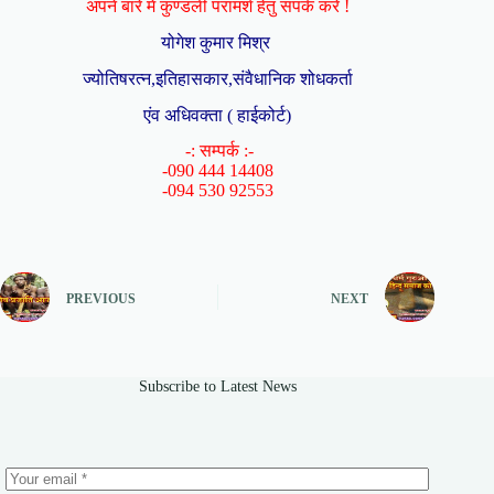
अपने बारे में कुण्डली परामर्श हेतु संपर्क करें !
योगेश कुमार मिश्र
ज्योतिषरत्न,इतिहासकार,संवैधानिक शोधकर्ता
एंव अधिवक्ता ( हाईकोर्ट)
-: सम्पर्क :-
-090 444 14408
-094 530 92553
PREVIOUS
NEXT
Subscribe to Latest News