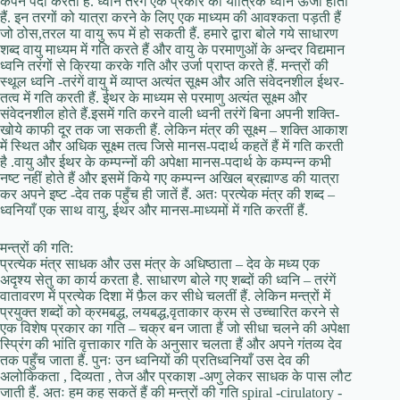
कंपन पैदा करता हैं. ध्वनि तरंगें एक प्रकार की यांत्रिक ध्वनि ऊर्जा होती
हैं. इन तरगों को यात्रा करने के लिए एक माध्यम की आवश्कता पड़ती हैं
जो ठोस,तरल या वायु रूप में हो सकती हैं. हमारे द्वारा बोले गये साधारण
शब्द वायु माध्यम में गति करते हैं और वायु के परमाणुओं के अन्दर विद्यमान
ध्वनि तरंगों से क्रिया करके गति और उर्जा प्राप्त करते हैं. मन्त्रों की
स्थूल ध्वनि -तरंगें वायु में व्याप्त अत्यंत सूक्ष्म और अति संवेदनशील ईथर-
तत्व में गति करती हैं. ईथर के माध्यम से परमाणु अत्यंत सूक्ष्म और
संवेदनशील होते हैं.इसमें गति करने वाली ध्वनी तरंगें बिना अपनी शक्ति-
खोये काफी दूर तक जा सकती हैं. लेकिन मंत्र की सूक्ष्म – शक्ति आकाश
में स्थित और अधिक सूक्ष्म तत्व जिसे मानस-पदार्थ कहतें हैं में गति करती
है .वायु और ईथर के कम्पन्नों की अपेक्षा मानस-पदार्थ के कम्पन्न कभी
नष्ट नहीं होते हैं और इसमें किये गए कम्पन्न अखिल ब्रह्माण्ड की यात्रा
कर अपने इष्ट -देव तक पहुँच ही जातें हैं. अतः प्रत्येक मंत्र की शब्द –
ध्वनियाँ एक साथ वायु, ईथर और मानस-माध्यमों में गति करतीं हैं.
मन्त्रों की गति:
प्रत्येक मंत्र साधक और उस मंत्र के अधिष्ठाता – देव के मध्य एक
अदृश्य सेतु का कार्य करता है. साधारण बोले गए शब्दों की ध्वनि – तरंगें
वातावरण में प्रत्येक दिशा में फ़ैल कर सीधे चलतीं हैं. लेकिन मन्त्रों में
प्रयुक्त शब्दों को क्रमबद्ध, लयबद्ध,वृताकार क्रम से उच्चारित करने से
एक विशेष प्रकार का गति – चक्र बन जाता हैं जो सीधा चलने की अपेक्षा
स्प्रिंग की भांति वृत्ताकार गति के अनुसार चलता हैं और अपने गंतव्य देव
तक पहुँच जाता हैं. पुनः उन ध्वनियों की प्रतिध्वनियाँ उस देव की
अलोकिकता , दिव्यता , तेज और प्रकाश -अणु लेकर साधक के पास लौट
जाती हैं. अतः हम कह सकतें हैं की मन्त्रों की गति spiral -cirulatory -