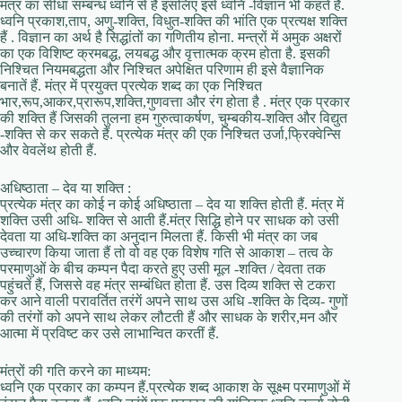
मंत्र का सीधा सम्बन्ध ध्वनि से है इसलिए इसे ध्वनि -विज्ञान भी कहतें हैं.
ध्वनि प्रकाश,ताप, अणु-शक्ति, विधुत-शक्ति की भांति एक प्रत्यक्ष शक्ति
हैं . विज्ञान का अर्थ है सिद्धांतों का गणितीय होना. मन्त्रों में अमुक अक्षरों
का एक विशिष्ट क्रमबद्ध, लयबद्ध और वृत्तात्मक क्रम होता है. इसकी
निश्चित नियमबद्धता और निश्चित अपेक्षित परिणाम ही इसे वैज्ञानिक
बनातें हैं. मंत्र में प्रयुक्त प्रत्येक शब्द का एक निश्चित
भार,रूप,आकर,प्रारूप,शक्ति,गुणवत्ता और रंग होता है . मंत्र एक प्रकार
की शक्ति हैं जिसकी तुलना हम गुरुत्वाकर्षण, चुम्बकीय-शक्ति और विद्युत
-शक्ति से कर सकते हैं. प्रत्येक मंत्र की एक निश्चित उर्जा,फ्रिक्वेन्सि
और वेवलेंथ होती हैं.
अधिष्ठाता – देव या शक्ति :
प्रत्येक मंत्र का कोई न कोई अधिष्ठाता – देव या शक्ति होती हैं. मंत्र में
शक्ति उसी अधि- शक्ति से आती हैं.मंत्र सिद्धि होने पर साधक को उसी
देवता या अधि-शक्ति का अनुदान मिलता हैं. किसी भी मंत्र का जब
उच्चारण किया जाता हैं तो वो वह एक विशेष गति से आकाश – तत्व के
परमाणुओं के बीच कम्पन पैदा करते हुए उसी मूल -शक्ति / देवता तक
पहुंचतें हैं, जिससे वह मंत्र सम्बंधित होता हैं. उस दिव्य शक्ति से टकरा
कर आने वाली परावर्तित तरंगें अपने साथ उस अधि -शक्ति के दिव्य- गुणों
की तरंगों को अपने साथ लेकर लौटती हैं और साधक के शरीर,मन और
आत्मा में प्रविष्ट कर उसे लाभान्वित करतीं हैं.
मंत्रों की गति करने का माध्यम:
ध्वनि एक प्रकार का कम्पन हैं.प्रत्येक शब्द आकाश के सूक्ष्म परमाणुओं में