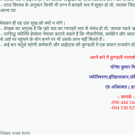
– लाल किताब के अनुसार किसी भी लग्‍न में बारहवें भाव में शुक्र हो तो, जातक जिंद
अपना घर
बेचकर ही वह उस सुख को क्‍यों न भोगे।
– लेखक का अनुभव है कि छठे भाव का ग्‍यारहवें भाव से संबंध हो तो, जातक पहल
– प्रसिद्ध ज्‍योतिष हेमवंता नेमासा काटवे कहते हैं कि नौकरीपेशा, कर्महीन और आल
से अर्श पर पहुंचने के योग बनने पर भी उसके लाभ नहीं मिलते हैं।
– कई बार चतुर्थ श्रेणी कर्मचारी और आईएएस की कुण्‍डली में एक समान राजयोग हो
अपने बारे में कुण्डली परामर्श 
योगेश कुमार म
ज्योतिषरत्न,इतिहासकार,संव
एंव अधिवक्ता ( हा
-: सम्पर्क :
-090 444 14
-094 530 92
Share your love