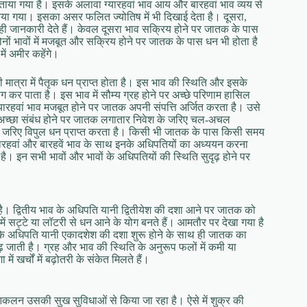
िए बताया गया है। इसके अलावा ग्‍यारहवां भाव आय और बारहवां भाव व्‍यय से
 किया गया। इसका असर फलित ज्‍योतिष में भी दिखाई देता है। दूसरा,
में ही जानकारी देते हैं। केवल दूसरा भाव सक्रिय होने पर जातक के पास
दोनों भावों में मजबूत और सक्रिय होने पर जातक के पास धन भी होता है
ं अमीर कहेंगे।
मात्रा में पैतृक धन प्राप्‍त होता है। इस भाव की स्थिति और इसके
कर पाता है। इस भाव में सौम्‍य ग्रह होने पर अच्‍छे परिणाम हासिल
्‍यारहवां भाव मजबूत होने पर जातक अपनी संपत्ति अर्जित करता है। उसे
 का अच्‍छा संबंध होने पर जातक लगातार निवेश के जरिए चल-अचल
 के जरिए विपुल धन प्राप्‍त करता है। किसी भी जातक के पास किसी समय
्‍यारहवां और बारहवें भाव के साथ इनके अधिपतियों का अध्‍ययन करना
न सभी भावों और भावों के अधिपतियों की स्थिति सुदृढ़ होने पर
ती है। द्वितीय भाव के अधिपति यानी द्वितीयेश की दशा आने पर जातक को
ा में सट्टे या लॉटरी से धन आने के योग बनते हैं। आमतौर पर देखा गया है
व के अधिपति यानी एकादशेश की दशा शुरू होने के साथ ही जातक का
 जाती है। ग्रह और भाव की स्थिति के अनुरूप फलों में कमी या
 खर्चों में बढ़ोतरी के संकेत मिलते हैं।
ा आकलन उसकी सुख सुविधाओं से किया जा रहा है। ऐसे में शुक्र की