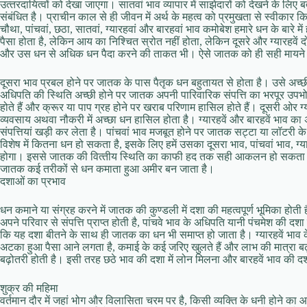
उत्‍तरदायित्‍वों को देखा जाएगा। सातवां भाव व्‍यापार में साझेदारों को देखने के ल
संबंधित है। प्राचीन काल से ही जीवन में अर्थ के महत्‍व को प्रमुखता से स्‍वीकार
चौथा, पांचवां, छठा, सातवां, ग्‍यारहवां और बारहवां भाव कमोबेश हमारे धन के बारे 
पैसा होता है, लेकिन आय का निश्चित स्रोत नहीं होता, लेकिन दूसरे और ग्‍यारहवें 
और उस धन से अधिक धन पैदा करने की ताकत भी। ऐसे जातक को ही सही मायने मे
दूसरा भाव प्रबल होने पर जातक के पास पैतृक धन बहुतायत से होता है। उसे अच्‍छी 
अधिपति की स्थिति अच्‍छी होने पर जातक अपनी पारिवारिक संपत्ति का भरपूर उपभोग 
होते हैं और क्रूर या पाप ग्रह होने पर खराब परिणाम हासिल होते हैं। दूसरी ओर ग
व्‍यवसाय अथवा नौकरी में अच्‍छा धन हासिल होता है। ग्‍यारहवें और बारहवें भाव
संपत्तियां खड़ी कर लेता है। पांचवां भाव मजबूत होने पर जातक सट्टा या लॉटरी
विशेष में कितना धन हो सकता है, इसके लिए हमें उसका दूसरा भाव, पांचवां भाव, ग
होगा। इससे जातक की वित्‍तीय स्थिति का काफी हद तक सही आकलन हो सकता है। इ
जातक कई तरीकों से धन कमाता हुआ अमीर बन जाता है।
दशाओं का प्रभाव
धन कमाने या संग्रह करने में जातक की कुण्‍डली में दशा की महत्‍वपूर्ण भूमिका हो
अपने परिवार से संपत्ति प्राप्‍त होती है, पांचवे भाव के अधिपति यानी पंचमेश की दश
कि यह दशा बीतने के साथ ही जातक का धन भी समाप्‍त हो जाता है। ग्‍यारहवें भा
अटका हुआ पैसा आने लगता है, कमाई के कई जरिए खुलते हैं और लाभ की मात्रा बढ़
बढ़ोतरी होती है। इसी तरह छठे भाव की दशा में लोन मिलना और बारहवें भाव की दशा में
शुक्र की महिमा
वर्तमान दौर में जहां भोग और विलासिता चरम पर है, किसी व्‍यक्ति के धनी होने क