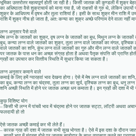
भूमिका उत्‍तरोतर महत्‍वपूर्ण होती जा रही है। किसी जातक की कुण्‍डली में शुक्र बे
का अधिष्‍ठाता वैसे शुक्राचार्य को माना गया है, जो राक्षसों से गुरु थे, लेकिन उपायो
शुक्र के आधिपत्‍य में वृषभ और तुला राशियां हैं। इसी के साथ शुक्र मीन राशि में उच्
राशि में शुक्र नीच हो जाता है, अत: कन्‍या का शुक्र अच्‍छे परिणाम देने वाला नहीं 
लग्‍न अनुसार पैसे वाले
मेष लग्‍न के जातकों का शुक्र, वृष लग्‍न के जातकों का बुध, मिथुन लग्‍न के जातकों क
बुध, कन्‍या लग्‍न वाले जातकों का शुक्र, तुला लग्‍न वाले जातकों का मंगल, वृश्चिक
वाले जातकों का शनि, कुंभ लग्‍न वाले जातकों का गुरु और मीन लग्‍न वाले जातकों 
पर जातक के पास धन का अच्‍छा संग्रह होता है अथवा पैतृक सं‍पत्ति की प्राप्ति होती 
ग्रहों का उपचार कर वित्‍तीय स्थिति में सुधार किया जा सकता है।
लग्‍न अनुसार कमाने वाले
कमाई के लिए हमें ग्‍यारहवां भाव देखना होगा। ऐसे में मेष लग्‍न वाले जातकों का शनि, 
का बुध, कन्‍या लग्‍न का चंद्रमा, तुला लग्‍न का सूर्य, वृश्चिक लग्‍न का बुध, धनु लग
शनि अच्‍छी स्थिति में होने पर जातक अच्‍छा धन कमाता है। इन ग्रहों की दशा में भ
कुछ विशिष्‍ट योग
– किसी भी लग्‍न में पांचवें भाव में चंद्रमा होने पर जातक सट्टा, लॉटरी अथवा अ
फलदायी हो तो
ऐसे जातक अच्‍छी कमाई कर भी लेते हैं।
– कारक ग्रह की दशा में जातक सभी सुख भोगता है। ऐसे में इस दशा के दौरान जा
– सातवें भाव में चंद्रमा होने पर जातक साझेदार के साथ व्‍यवसाय करने का प्रया