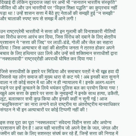
दिखाई दी लेकिन दूरदराज जहां पर अभी भी “सनातन भारतीय संस्कृति”
जीवित थी और उन भारतीयों पर “विकृत शिक्षा पद्धति” का कुप्रभाव नहीं
पड़ा था ! उन्हें शासन सत्ता में बैठे हुए नेताओं की समझी हुई “न समझी”
और चालाकी स्पष्ट रूप से समझ में आने लगी !
उन राष्ट्रप्रेमी भारतीयों ने सत्ता की इन गुलामी की विनाशकारी नीतियों
का विरोध करना आरंभ कर दिया, जिस विरोध को दबाने के लिए क्षेत्रीय
प्रशासन ने “सत्ता की जिद्द” पर लाठी-डंडे, गोली और जेल का सहारा
लिया ! जिस अत्याचार से वहां की क्षेत्रीय जनता ने त्रस्त होकर अपने
बचाव के लिए हथियार उठा लिये और उन्हें सर्व शक्तिमान सत्ताधीशों द्वारा
“नक्सलवादी” राष्ट्रद्रोही अपराधी घोषित कर दिया गया !
जिसे सत्ताधीशों के इशारे पर मिडिया और समाचार पत्रों ने भी खूब हवा दी
जिससे यह लोग समाज की मुख्य धारा से कट गये ! अब इनकी बात सुनाने
वाला न तो कोई सदन में था और न ही न्यायालय में ! इनके अलग-थलग
पड़ने पर इन्हें कुचलने के लिये भयंकर पुलिस बल का प्रयोग किया गया !
खुले आम सत्ता के इशारे पर सत्ता के नुमाइन्दों ने इनके साथ हत्या, डकैती,
लूट, बलात्कार सभी कुछ किया और इनकी कहीं न सुनी गई ! आज
“बलूचिस्तान” का नारा लगाने वाले राष्ट्रीय या अंतर्राष्ट्रीय मानवाधिकार
संगठन ने भी इन अत्याचारों पर कोई टिप्पणी नहीं की !
इस तरह पूरा का पूरा “नक्सलवाद” संवेदना विहीन सत्ता और अयोग्य
प्रशासन की देन है ! आज यही भारतीय जो अपने देश के जल, जंगल और
जमीन की रक्षा के लिए सशस्त्र संघर्ष कर रहे हैं, जिन्हें सत्ता की निगाह में