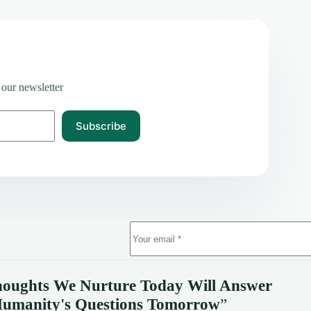
 our newsletter
Subscribe
oughts We Nurture Today Will Answer
umanity's
Questions Tomorrow
”