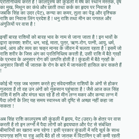
प्रतिनिधित्व करते हैं ! कालपुरुष की कुंडली में मेष का स्थान मस्तक, वृष
का मुख, मिथुन का कंधे और छाती तथा कर्क का हृदय पर निवास है
जबकि सिंह का उदर (पेट), कन्या का कमर, तुला का पेडू और वृश्चिक
राशि का निवास लिंग प्रदेश है ! धनु राशि तथा मीन का पगतल और
अंगुलियों पर वास है !
इन्हीं बारह राशियों को बारह भाव के नाम से जाना जाता है ! इन भावों के
द्वारा क्रमश: शरीर, धन, भाई, माता, पुत्र, ऋण-रोग, पत्नी, आयु, धर्म,
कर्म, आय और व्यय का चक्र मानव के जीवन में चलता रहता है ! इसमें जो
राशि शरीर के जिस अंग का प्रतिनिधित्व करती है, उसी राशि में बैठे ग्रहों
के प्रभाव के अनुसार रोग की उत्पत्ति होती है ! कुंडली में बैठे ग्रहों के
अनुसार किसी भी जातक के रोग के बारे में जानकारी हासिल कर सकते हैं
!
कोई भी ग्रह जब भ्रमण करते हुए संवेदनशील राशियों के अंगों से होकर
गुजरता है तो वह उन अंगों को नुकसान पहुंचाता है ! जैसे आज कल सिंह
राशि में शनि और मंगल चल रहे हैं तो मीन लग्न मकर और कन्या लग्न में
पैदा लोगों के लिए यह समय स्वास्थ्य की दृष्टि से अच्छा नहीं कहा जा
सकता !
अब सिंह राशि कालपुरुष की कुंडली में हृदय, पेट (उदर) के क्षेत्र पर वास
करती है तो इन लग्नों में पैदा लोगों को हृदयघात और पेट से संबंधित
बीमारियों का खतरा बना रहेगा ! इसी प्रकार कुंडली में यदि सूर्य के साथ
पापग्रह शनि या राहु आदि बैठे हों तो जातक में विटामिन ए की कमी रहती