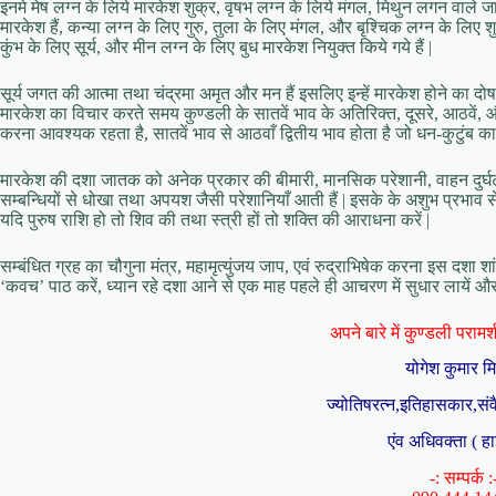
इनमे मेष लग्न के लिये मारकेश शुक्र, वृषभ लग्न के लिये मंगल, मिथुन लगन वाले ज
मारकेश हैं, कन्या लग्न के लिए गुरु, तुला के लिए मंगल, और बृश्चिक लग्न के लिए श
कुंभ के लिए सूर्य, और मीन लग्न के लिए बुध मारकेश नियुक्त किये गये हैं |
सूर्य जगत की आत्मा तथा चंद्रमा अमृत और मन हैं इसलिए इन्हें मारकेश होने का दोष 
मारकेश का विचार करते समय कुण्डली के सातवें भाव के अतिरिक्त, दूसरे, आठवें, 
करना आवश्यक रहता है, सातवें भाव से आठवाँ द्वितीय भाव होता है जो धन-कुटुंब क
मारकेश की दशा जातक को अनेक प्रकार की बीमारी, मानसिक परेशानी, वाहन दुर्घटना,
सम्बन्धियों से धोखा तथा अपयश जैसी परेशानियाँ आती हैं | इसके के अशुभ प्रभाव
यदि पुरुष राशि हो तो शिव की तथा स्त्री हों तो शक्ति की आराधना करें |
सम्बंधित ग्रह का चौगुना मंत्र, महामृत्युंजय जाप, एवं रुद्राभिषेक करना इस दशा
‘कवच’ पाठ करें, ध्यान रहे दशा आने से एक माह पहले ही आचरण में सुधार लायें और
अपने बारे में कुण्डली परामर्श 
योगेश कुमार म
ज्योतिषरत्न,इतिहासकार,संव
एंव अधिवक्ता ( हा
-: सम्पर्क :