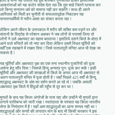
होता है मानो यह पवित्र वह वृक्ष बारम्बार पुनर्जीवित होकर इस्लामिक
आक्रांताओं को यह कठोर संदेश देता रहा कि तुम चाहे जितने प्रयास कर
लो किन्तु सनातन धर्म को समाप्त नही कर सकोगे ! साथ ही अपने
आस्तित्व को मिली हर चुनौती से सफलतापूर्वक निबटकर यह
सनातनधर्मियों में नवीन आशा का संचार करता रहा !
लेकिन अपने जीवन के उत्तरकाल में शरीर की शक्ति कम पड़ने पर और
संतानों के विद्रोह से परेशान अकबर ने जब लोगों से परामर्श लिया तो
लोगों ने उसे अक्षयवट का महत्व बतलाया ! इसलिये उसने किले के क्षेत्र में
आने वाले मन्दिरों को तो नष्ट कर दिया लेकिन उसमें स्थित मूर्तियों को
वहीँ एक तहखाने में रखवा दिया ! जिसे पातालपुरी मन्दिर आज भी देखा जा
सकता है !
यह मूर्तियाँ और अक्षयवट वृक्ष का एक तना स्थानीय पुजारियों को पूजा
अर्चना हेतु सौंप दिया ! जिससे हिन्दू अन्यत्र पुनः पूजा कर सकें ! इन्ही
मूर्तियों और अक्षयवट की शाखाओं से किले के अन्दर आज भी अक्षयवट से
अलग पातालपुरी मन्दिर में पूजा होती है ! जहाँ पिछले 425 वर्षों से हिन्दू
श्रद्धालू अक्षयवट के अंश का दर्शन करते आ रहे थे ! जबकि असली
अक्षयवट वृक्ष किले में हिंदुओं की पहुँच से दूर कर था !
मुगलों के बाद यह किला अंग्रेजों के पास रहा और उन्होंने भी मुगलों द्वारा
लगाये प्रतिबन्ध को जारी रखा ! स्वतंत्रता के पश्चात यह किला भारतीय
सेना के नियंत्रण में है ! यहाँ आम श्रद्धालुओं का आना सम्भव नही था !
श्रद्धालुओं और सन्तों की लगातार मांग के बाद भी किसी सरकार ने इस