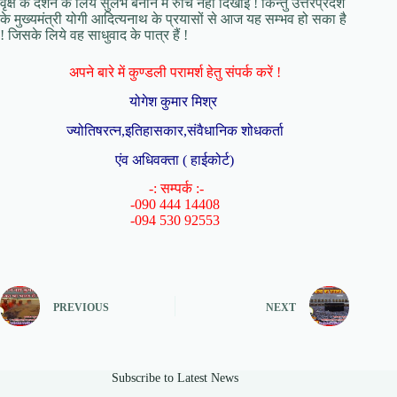
वृक्ष के दर्शन के लिये सुलभ बनाने में रुचि नही दिखाई ! किन्तु उत्तरप्रदेश
के मुख्यमंत्री योगी आदित्यनाथ के प्रयासों से आज यह सम्भव हो सका है
! जिसके लिये वह साधुवाद के पात्र हैं !
अपने बारे में कुण्डली परामर्श हेतु संपर्क करें !
योगेश कुमार मिश्र
ज्योतिषरत्न,इतिहासकार,संवैधानिक शोधकर्ता
एंव अधिवक्ता ( हाईकोर्ट)
-: सम्पर्क :-
-090 444 14408
-094 530 92553
PREVIOUS
NEXT
Subscribe to Latest News