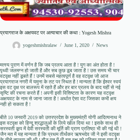
प्रयागराज के अक्षयवट पर अत्याचार की कथा : Yogesh Mishra
yogeshmishralaw
June 1, 2020
News
मत्स्य पुराण में वर्णन है कि जब प्रलय आता है ! युग का अंत होता है !
पृथ्वी जलमग्न हो जाती है और सब कुछ डूब जाता है ! उस समय भी चार
वटवृक्ष नहीं डूबते हैं ! उनमें सबसे महत्वपूर्ण है वह वटवृक्ष जो आज
प्रयागराज नगरी में यमुना के तट पर स्थित है ! मान्यता है कि ईश्वर स्वयं
इस वट वृक्ष पर बालरूप में रहते हैं और हर बार प्रलय के बाद यहीं से नई
सृष्टि की रचना करते हैं ! अपनी इसी विशिष्टता के कारण यह वटवृक्ष
अक्षयवट के नाम से जाना जाता है ! अर्थात ऐसा वट जिसका कभी क्षय
नही हो सकता है !
बीते 10 जनवरी 2019 को उत्तरप्रदेश के मुख्यमंत्री योगी आदित्यनाथ ने
इस वटवृक्ष को हिन्दू श्रद्धालुओं के लिये खोल दिया था ! इसके साथ ही
सरस्वती कूप में देवी सरस्वती की मूर्ति की प्राण प्रतिष्ठा भी की गई थी !
जैन मत में यह मान्यता है कि प्रथम तीर्थंकर ऋषभदेव जी ने इसी वटवृक्ष
के नीचे तपस्या की थी ! बौद्ध मत में भी इस वृक्ष को पवित्र माना गया है !