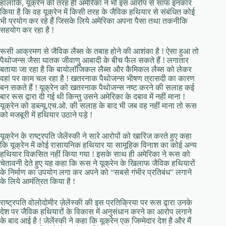
हालांकि, यूक्रेन की तरह ही अमेरिका ने भी इस आरोप से साफ इनकार
किया है कि वह यूक्रेन में किसी तरह के जैविक हथियार से संबंधित कोई
भी प्रयोग कर रहे हैं जिसके लिये अमेरिका अपना पैसा तथा तकनीकि
सहयोग कर रहा है !
रूसी आक्रमण से जैविक लैब्स के तबाह होने की आशंका है ! ऐसा हुआ तो
पैथोजन्स जैसा घातक जीवाणु आबादी के बीच फैल सकते हैं ! लगातार
बताया जा रहा है कि बायोलॉजिकल लैब्स और कैमिकल लैब्स को लेकर
वहां पर काम चल रहा है ! खतरनाक पैथोजन्स भीषण त्रासदी का कारण
बन सकते हैं ! यूक्रेन को खतरनाक पैथोजन्स नष्ट करने की सलाह कई
बार रूस द्वारा दी गई थी किन्तु उसने अमेरिका के दबाव में नहीं माना !
यूक्रेन को डब्ल्यू.एच.ओ. की सलाह के बाद भी जब वह नहीं माना तो रूस
को मजबूरी में हथियार उठाने पड़े !
यूक्रेन के राष्ट्रपति जेलेंस्की ने सारे आरोपों को खारिज करते हुए कहा
कि यूक्रेन में कोई रासायनिक हथियार या सामूहिक विनाश का कोई अन्य
हथियार विकसित नहीं किया गया ! इसके साथ ही अमेरिका ने रूस को
चेतावनी देते हुए यह कहा कि रूस ने यूक्रेन के खिलाफ जैविक हथियारों
के निर्माण का उपयोग लगा कर अपने को “सबसे गंभीर प्रतिबंध” लगाने
के लिये आमंत्रित किया है !
राष्ट्रपति वोलोदोमीर ज़ेलेंस्की की इस प्रतिक्रिया पर रूस द्वारा उनके
देश पर जैविक हथियारों के विकास में अनुसंधान करने का आरोप लगाने
के बाद आई है ! जेलेंस्की ने कहा कि यूक्रेन एक जिम्मेदार देश है और मैं