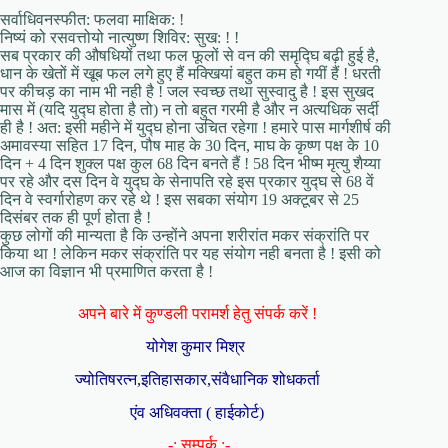
सर्वाधिवनस्फीत: फलवा माक्षिक: !
निष्यं को रसवत्तोयो नात्युष्ण शिविर: सुख: ! !
सब प्रकार की औषधियों तथा फल फूलों से वन की समृद्घि बढ़ी हुई है,
धान के खेतों में खूब फल लगे हुए हैं मक्खियां बहुत कम हो गयीं हैं ! धरती
पर कीचड़ का नाम भी नही है ! जल स्वच्छ तथा सुस्वादु है ! इस सुखद
मास में (यदि युद्घ होता है तो) न तो बहुत गरमी है और न अत्यधिक सर्दी
ही है ! अत: इसी महीने में युद्घ होना उचित रहेगा ! हमारे पास मार्गशीर्ष की
अमावस्या सहित 17 दिन, पौष माह के 30 दिन, माघ के कृष्ण पक्ष के 10
दिन + 4 दिन शुक्ल पक्ष कुल 68 दिन बनते हैं ! 58 दिन भीष्म मृत्यु शैय्या
पर रहे और दस दिन वे युद्घ के सेनापति रहे इस प्रकार युद्घ से 68 वें
दिन वे स्वर्गारोहण कर रहे थे ! इस सबका संयोग 19 अक्टूबर से 25
दिसंबर तक ही पूर्ण होता है !
कुछ लोगों की मान्यता है कि उन्होंने अपना शरीरांत मकर संक्रांति पर
किया था ! लेकिन मकर संक्रांति पर यह संयोग नही बनता है ! इसी को
आज का विज्ञान भी प्रमाणित करता है !
अपने बारे में कुण्डली परामर्श हेतु संपर्क करें !
योगेश कुमार मिश्र
ज्योतिषरत्न,इतिहासकार,संवैधानिक शोधकर्ता
एंव अधिवक्ता ( हाईकोर्ट)
-: सम्पर्क :-