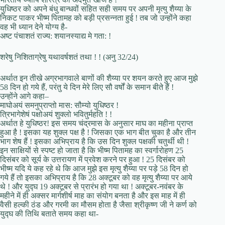
युधिष्ठर को अपने बंधु बान्धवों सहित सही समय पर अपनी मृत्यु शैय्या के
निकट पाकर भीष्म पितामह को बड़ी प्रसन्नता हुई ! तब जो उन्होंने कहा
वह भी ध्यान देने योग्य है-
अष्ट पंचाशतं राज्य: शयानस्याद्य मे गता: !
शरेषु निशिताग्रेषु यथावर्षशतं तथा ! ! (अनु 32/24)
अर्थात इन तीखे अग्रभागवाले बाणों की शैय्या पर शयन करते हुए आज मुझे
58 दिन हो गये हैं, परंतु ये दिन मेरे लिए सौ वर्षों के समान बीते हैं !
उन्होंने आगे कहा–
माघोअयं समनुप्राप्तो मास: सौम्यो युधिष्ठर !
त्रिभागेशेषं पक्षोअयं शुक्लो भवितुर्महति ! !
अर्थात हे युधिष्ठर! इस समय चंद्रमास के अनुसार माघ का महीना प्राप्त
हुआ है ! इसका यह शुक्ल पक्ष है ! जिसका एक भाग बीत चुका है और तीन
भाग शेष हैं ! इसका अभिप्राय है कि उस दिन शुक्ल पक्षकी चतुर्थी थी !
इन साक्षियों से स्पष्ट हो जाता है कि भीष्म पितामह का स्वर्गारोहण 25
दिसंबर को सूर्य के उत्तरायण में प्रवेश करने पर हुआ ! 25 दिसंबर को
भीष्म यदि ये कह रहे थे कि आज मुझे इस मृत्यु शैय्या पर पड़े 58 दिन हो
गये हैं तो इसका अभिप्राय है कि 28 अक्टूबर को वह मृत्यु शैय्या पर आये
थे ! और युद्घ 19 अक्टूबर से प्रारंभ हो गया था ! अक्टूबर-नवंबर के
महीने में ही अक्सर मार्गशीर्ष माह का संयोग बनता है और इस माह में ही
वैसी हल्की ठंड और गरमी का मौसम होता है जैसा श्रीकृष्ण जी ने कर्ण को
युद्घ की तिथि बताते समय कहा था-