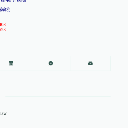
ैधानिक शोधकर्ता
ईकोर्ट)
-
408
553
alaw