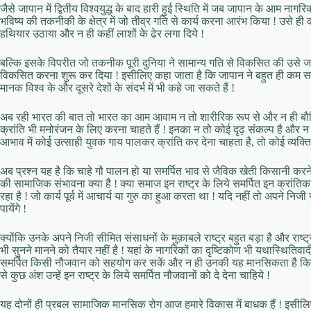
जैसे जापान में द्वितीय विश्वयुद्ध के बाद हारी हुई स्थिति में जब जापान के आम नागर
भविष्य की तकनीकी के क्षेत्र में जो तीव्र गति से कार्य करना आरंभ किया ! उसे ही 
हथियार उठाया और न ही कहीं लाशों के ढेर लगा दिये !
बल्कि इसके विपरीत जो तकनीक पूरी दुनिया ने सामान्य गति से विकसित की उसे जाप
विकसित करना शुरू कर दिया ! इसीलिए कहा जाता है कि जापान ने बहुत ही कम समय में
मानक विश्व के और दूसरे देशों के संदर्भ में भी कहे जा सकते हैं !
अब रही भारत की बात तो भारत का आम आवाम न तो शारीरिक रूप से और न ही बौद्धि
क्रांति भी मनोरंजन के लिए करना चाहते हैं ! इनका न तो कोई दृढ़ संकल्प है और न 
आभाव में कोई उत्साही युवक गाय पालकर क्रांति कर देना चाहता है, तो कोई व्यक्ति
अब प्रश्न यह है कि चाहे गौ पालन हो या समर्पित भाव से जैविक खेती किसानी करन
की सामाजिक संभावना क्या है ! क्या समाज इन राष्ट्र के लिये समर्पित इन क्रांतिकारी 
रहा है ! जो कार्य पूर्व में आचार्य या गुरु का हुआ करता था ! यदि नहीं तो अपने न
पायेंगे !
क्योंकि उनके अपने निजी सीमित संसाधनों के मुक़ाबले राष्ट्र बहुत बड़ा है और राष्
भी सुनने मानने को तैयार नहीं है ! यहां के नागरिकों का दृष्टिकोण भी यथास्थितिवाद
समर्पित किसी नौजवान को सहयोग कर सकें और न ही उनकी यह मानसिकता है कि यह नौ
से कुछ अंश उन्हें इन राष्ट्र के लिये समर्पित नौजवानों को दे देना चाहिये !
यह दोनों ही प्रबल सामाजिक मानसिक रोग आज हमारे विकास में बाधक हैं ! इसीलिए 