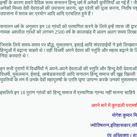
इन्हीं के कारण हमारे वैदिक सत्य सनातन हिन्दू धर्म में अनेकों कुरीतियाँ आ गई हैं !
अनेकों मिथ्या देवी देवताओं की उपासना करना, भूत प्रेतों की पूजा करना, निर्दोष पशु
उपासना में शराब का प्रयोग आदि आदि प्रचलित हुये हैं !
सनातन धर्म के अनुसार इन 18 ग्रंथों को प्रमाणित करने के लिये इन्हें व्यास जी द्व
नामक अश्लील ग्रंथों को लगभग 2500 वर्ष के कालखंड में अलग अलग समय लिखा 
जिसके लिये समय-समय पर बौद्ध, मुसलमान, इसाई आदि संप्रदाईयों ने इसे लिखवाया 
हिन्दुओं में बढ़ाना चाहते थे ! वही विधर्मी अपने देवता की स्तुति और महत्व बढ़ाने 
निंदा करवाते थे !
इन सभी पुराणों में विधर्मियों ने अपने-अपने देवताओं की स्तुति और हिन्दू देवी देवत
विधर्मी, मुसलमान, ईसाई, अम्बेडकरवादी आदि सनातन हिन्दू समाज की खूब खिल्ली उ
युवतियों के मन में उनके देवों महापुरुषों के प्रति घृणा उत्पन्न करके उनको मुसलमान
इसलिये इन 18 पुराण ग्रंथों को हिन्दू समाज में प्रमाणिक ग्रन्थ नहीं मानना चाहिये !
अपने बारे में कुण्डली परामर्श 
योगेश कुमार म
ज्योतिषरत्न,इतिहासकार,संव
एंव अधिवक्ता ( हा