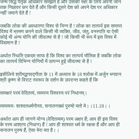
जन्म सिद्ध पैतृक अधिकार समझते हैं और उसकी रक्षा के लिये अपनी जान
तक निछावर कर देते हैं और किसी दूसरे देश को अपने देश पर अधिकार
नहीं जमाने देते हैं !
जबकि लोक की अवधारणा विश्व से भिन्न है ! लोक का तात्पर्य इस समस्त
विश्व में भ्रमण करने वाले किसी भी व्यक्ति, जीव, जंतु, वनस्पति या ऐसी
कोई भी अन्य योनि की जीवात्मा से है ! जो किसी भी रूप में इस विश्व में
विद्यमान है !
अर्थात स्थिति एकदम साफ है कि विश्व का तात्पर्य भौतिक है जबकि लोक
का तात्पर्य विभिन्न योनियों में उत्पन्न हुई जीवात्मा से है !
इसीलिये श्रीमद्भगवद्गीता के 11 में अध्याय के 18 श्लोक में अर्जुन भगवान
श्री कृष्ण से विराट स्वरूप के दर्शन के उपरान्त कहते हैं कि
त्वमक्षरं परमं वेदितव्यं, त्वमस्य विश्वस्य परं निधानम्।
त्वमव्ययः शाश्वतधर्मगोप्ता, सनातनस्त्वं पुरुषो मतो मे।।11.18।।
अर्थात आप ही जानने योग्य (वेदितव्यम्) परम अक्षर हैं; आप ही इस विश्व
के परम आश्रय (निधान) हैं ! आप ही शाश्वत धर्म के रक्षक हैं और आप ही
सनातन पुरुष हैं, ऐसा मेरा मत है।।