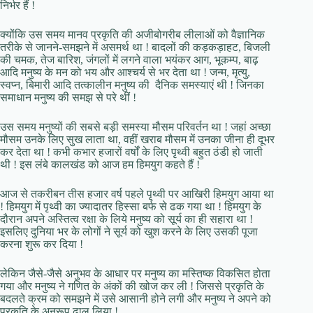
निर्भर हैं !
क्योंकि उस समय मानव प्रकृति की अजीबोगरीब लीलाओं को वैज्ञानिक
तरीके से जानने-समझने में असमर्थ था ! बादलों की कड़कड़ाहट, बिजली
की चमक, तेज बारिश, जंगलों में लगने वाला भयंकर आग, भूकम्प, बाढ़
आदि मनुष्य के मन को भय और आश्चर्य से भर देता था ! जन्म, मृत्यु,
स्वप्न, बिमारी आदि तत्कालीन मनुष्य की दैनिक समस्याएं थी ! जिनका
समाधान मनुष्य की समझ से परे थीं !
उस समय मनुष्यों की सबसे बड़ी समस्या मौसम परिवर्तन था ! जहां अच्छा
मौसम उनके लिए सुख लाता था, वहीं खराब मौसम में उनका जीना ही दूभर
कर देता था ! कभी कभार हजारों वर्षों के लिए पृथ्वी बहुत ठंडी हो जाती
थी ! इस लंबे कालखंड को आज हम हिमयुग कहते हैं !
आज से तकरीबन तीस हजार वर्ष पहले पृथ्वी पर आखिरी हिमयुग आया था
! हिमयुग में पृथ्वी का ज्यादातर हिस्सा बर्फ से ढक गया था ! हिमयुग के
दौरान अपने अस्तित्व रक्षा के लिये मनुष्य को सूर्य का ही सहारा था !
इसलिए दुनिया भर के लोगों ने सूर्य को खुश करने के लिए उसकी पूजा
करना शुरू कर दिया !
लेकिन जैसे-जैसे अनुभव के आधार पर मनुष्य का मस्तिष्क विकसित होता
गया और मनुष्य ने गणित के अंकों की खोज कर ली ! जिससे प्रकृति के
बदलते क्रम को समझने में उसे आसानी होने लगी और मनुष्य ने अपने को
प्रकृति के अनुरूप ढाल लिया !