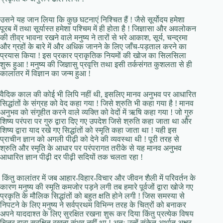
उसने यह जान लिया कि कुछ घटनाएं निश्चित हैं ! जैसे सूर्योदय हमेशा
पूरब में तथा सूर्यास्त हमेशा पश्चिम में ही होता है ! जिज्ञासा और अवलोकन
की तीव्र भावना रखने वाले मनुष्य ने तारों से भरे आकाश, सूर्य, चन्द्रमा
और ग्रहों के बारे में और अधिक जानने के लिए जाँच-पड़ताल करने का
प्रयास किया ! इस प्रकार प्राकृतिक नियमों की खोज का सिलसिला
शुरू हुआ ! मनुष्य की जिज्ञासु प्रवृत्ति तथा इसी तर्कसंगत कुशलता से ही
कालांतर में विज्ञान का जन्म हुआ !
वैदिक काल की कोई भी लिपि नहीं थी, इसलिए मानव अनुभव पर आधारित
सिद्धांतों के संग्रह को वेद कहा गया ! जिसे श्रुति भी कहा गया है ! मानव
अनुभव को संगृहीत करने वाले व्यक्ति को वेदों में ऋषि कहा गया ! जो गुरु
शिष्य परंपरा पर गुरु द्वारा दिए गए उपदेश जिसे श्रुति कहा जाता था और
शिष्य द्वारा याद रखे गए सिद्धांतों को स्मृति कहा जाता था ! यही इस
प्राचीन ज्ञान को अगली पीढ़ी को देने की व्यवस्था थी ! पूरी तरह से
श्रुति और स्मृति के आधार पर परंपरागत तरीके से यह मानव अनुभव
आधारित ज्ञान पीढ़ी दर पीढ़ी सदियों तक चलता रहा !
किंतु कालांतर में जब आहार-विहार-विचार और जीवन शैली में परिवर्तन के
कारण मनुष्य की स्मृति कमजोर पड़ने लगी तब हमारे पूर्वजों द्वारा खोजे गए
प्रकृति के मौलिक सिद्धांतों को बहुत क्षति होने लगी ! जिस समस्या से
निपटने के लिए मनुष्य ने सर्वप्रथम विभिन्न तरह के चित्रों को बनाकर
अपने याददाश्त के लिए सुरक्षित रखना शुरू कर दिया किंतु प्रत्येक विषय
चित्र द्वारा सुरक्षित रखना संभव नहीं था ! अतः उन्हें संकेत अर्थात अक्षर