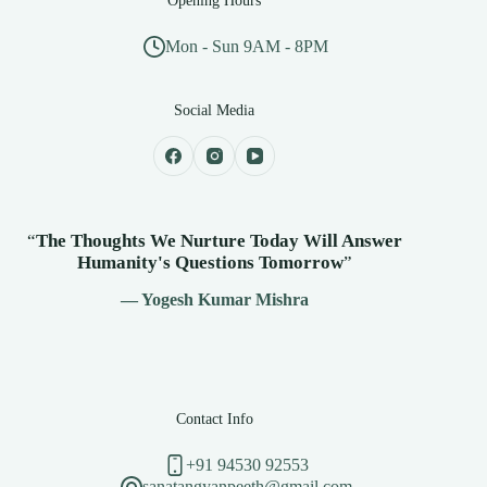
Opening Hours
Mon - Sun 9AM - 8PM
Social Media
“
The Thoughts We Nurture Today Will Answer
Humanity's
Questions Tomorrow
”
— Yogesh Kumar Mishra
Contact Info
+91 94530 92553
sanatangyanpeeth@gmail.com