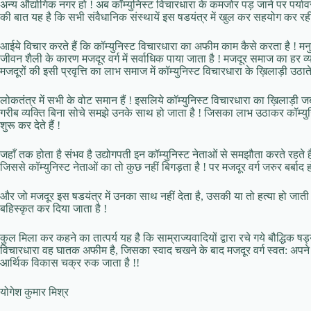
अन्य औद्योगिक नगर हो ! अब कॉम्युनिस्ट विचारधारा के कमजोर पड़ जाने पर पर्यावर
की बात यह है कि सभी संवैधानिक संस्थायें इस षडयंत्र में खुल कर सहयोग कर रही 
आईये विचार करते हैं कि कॉम्युनिस्ट विचारधारा का अफीम काम कैसे करता है ! मन
जीवन शैली के कारण मजदूर वर्ग में सर्वाधिक पाया जाता है ! मजदूर समाज का हर व्य
मजदूरों की इसी प्रवृत्ति का लाभ समाज में कॉम्युनिस्ट विचारधारा के ख़िलाड़ी उठाते 
लोकतंत्र में सभी के वोट समान हैं ! इसलिये कॉम्युनिस्ट विचारधारा का ख़िलाड़ी 
गरीब व्यक्ति बिना सोचे समझे उनके साथ हो जाता है ! जिसका लाभ उठाकर कॉम्युन
शुरू कर देते हैं !
जहाँ तक होता है संभव है उद्योगपती इन कॉम्युनिस्ट नेताओं से समझौता करते रहते 
जिससे कॉम्युनिस्ट नेताओं का तो कुछ नहीं बिगड़ता है ! पर मजदूर वर्ग जरुर बर्बाद ह
और जो मजदूर इस षडयंत्र में उनका साथ नहीं देता है, उसकी या तो हत्या हो जात
बहिस्कृत कर दिया जाता है !
कुल मिला कर कहने का तात्पर्य यह है कि साम्राज्यवादियों द्वारा रचे गये बौद्धिक
विचारधारा वह घातक अफीम है, जिसका स्वाद चखने के बाद मजदूर वर्ग स्वत: अपने ह
आर्थिक विकास चक्र रुक जाता है !!
योगेश कुमार मिश्र