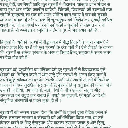
परन्तु वेदों, उपनिषदों आदि मूल ग्रन्थों में विद्यमान शास्वत ज्ञान भंडार से
कटा हुआ और भक्ति कालीन कवियों, चिंतकों, विचारकों की रचनाओं तक
सीमित ब्राह्मणों का एक वर्ग अपने सीमित ज्ञान सागर में सब को डुबकी
लगवाना चाहता है और समस्त हिन्दू समुदाय को, विशेष कर भूतपूर्व कथित
शूद्रों को, जाति विमर्श पर अपने पूर्वाग्रहों व कुतर्को़ से सहमत कराना
चाहता है जो अम्बेडकर स्मृति के वर्तमान युग में अब संभव नहीं है !
हिन्दुओं के अनेकों ग्रन्थों में बौद्ध काल में बौद्ध विद्वानों के द्वारा तमाम ऐसे
क्षेपक डाल दिए गए हैं जो मूल ग्रन्थों के अंश नहीं हैं ! ऐसे क्षेपकों के कारण
भी ग्रन्थों से अनेक प्रकार के भ्रम व विवाद हिन्दू समुदाय में समय समय
पर पैदा होते रहे हैं !
ब्राह्मण को दूरदर्शिता का परिचय देते हुए ग्रन्थों में से विवादास्पद ऐसे
क्षेपकों को चिन्हित करने में और उन्हें मूल ग्रन्थों से अलग किए जाने में
अपने बुद्धि कौशल का प्रयोग करके अपनी और अपनी अगली पीढ़ियों का
भारत में भविष्य सुरक्षित कर सकते हैं, वृहत्तर हिन्दू समुदाय की एकता और
उसकी जातियों, उपजातियों, मतों, पंथों के बीच एकत्व, सद्भाव और
समरसता को सुदृढ़ कर सकते हैं, बशर्ते वह कुतर्कों, पूर्वग्रहों आदि की
संकुचित धारणाओं से पहले मुक्त हो लें !
ब्राह्मणों को स्मरण रखना होगा कि उन्हीं के पूर्वजों द्वारा वैदिक काल से
जिस सनातन सभ्यता व संस्कृति को अभिसिंचित किया गया था उसे
विनष्ट करने के लिए ईसाइयत और कट्टर इस्लाम उद्यत है और हिन्दू
सभ्यता और संस्कृति को वास्तविक खतरा उन्हीं से है न कि भूतपूर्व शूद्रों