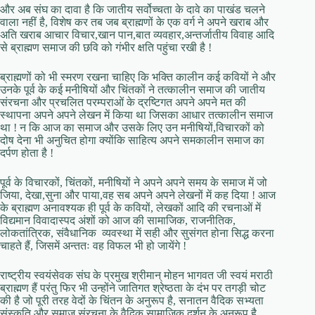
और अब संघ का दावा है कि जातीय सर्वोच्चता के दावे का पाखंड चलने
वाला नहीं है, विशेष कर तब जब ब्राह्मणों के एक वर्ग ने अपने खराब और
अति खराब आचार विचार,खान पान,बात व्यवहार,अन्तर्जातीय विवाह आदि
से ब्राह्मण समाज की छवि को गंभीर क्षति पहुंचा रखी है !
ब्राह्मणों को भी स्मरण रखना चाहिए कि भक्ति कालीन कई कवियों ने और
उनके पूर्व के कई मनीषियों और चिंतकों ने तत्कालीन समाज की जातीय
संरचना और प्रचलित परम्पराओं के द्रष्टिगत अपने अपने मत की
स्थापना अपने अपने लेखन में किया था जिसका आधार तत्कालीन समाज
था ! न कि आज का समाज और उसके लिए उन मनीषियों,विचारकों को
दोष देना भी अनुचित होगा क्योंकि साहित्य अपने समकालीन समाज का
दर्पण होता है !
पूर्व के विचारकों, चिंतकों, मनीषियों ने अपने अपने समय के समाज में जो
जिया, देखा,सुना और पाया,वह सब अपने अपने लेखनों में कह दिया ! आज
के ब्राह्मण अनावश्यक ही पूर्व के कवियों, लेखकों आदि की रचनाओं में
विद्यमान विवादास्पद अंशों को आज की सामाजिक, राजनीतिक,
लोकतांत्रिक, संवैधानिक व्यवस्था में सही और सुसंगत होना सिद्ध करना
चाहते हैं, जिसमें अन्ततः वह विफल भी हो जायेंगे !
राष्ट्रीय स्वयंसेवक संघ के प्रमुख श्रीमान् मोहन भागवत जी स्वयं मराठी
ब्राह्मण हैं परंतु फिर भी उन्होंने जातिगत श्रेष्ठता के दंभ पर तगड़ी चोट
की है जो पूरी तरह वेदों के चिंतन के अनुरूप है, सनातन वैदिक सभ्यता
संस्कृति और समाज संरचना के वैदिक सामाजिक दर्शन के अनुरूप है