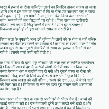
भारत में हजारों क रोना पाजिटिव लोगों का निगेटिव होकर स्वस्थ हो जाना
अपने आप में इस बात का प्रमाण है कि क रोना एक साधारण फ्लू से जादा
और कुछ नहीं है ! इस मामले में कानून का डंडा दिखा कर “रस्सी को
सांप” मनवाने की बात सिद्ध की जा रही है ! विश्व सत्ता का पूंजीवादी
मीडिया इसे महामारी सिद्ध करने में लगा है ! अगर इस षडयंत्र से
निकलना चाहते हो तो इस खेल को समझना जरूरी है !
विश्व सत्ता के नुमाईन्दे आज पूरी दुनिया के लोगों को क रोना से नही बल्कि
उसका भय फैलाकर मारने पर आमादा हैं ! क रोना के बजाय भारत में गरीब
जनता भूख से तथा दूसरी बीमारियों से समय पर इलाज न मिलने से मर
रही है ! इसकी चर्चा कहीं नहीं होती है !
क रोना मीडिया के द्वारा “मुंह नोचवा” की तरह एक काल्पनिक प्रायोजन
है ! जिसकी आड़ में देश के करोड़ों लोगों को बेरोजगार कर दिया गया !
उनके वेतन व भत्तों में कटौती कर दी गयी और दूसरी तरफ क रोना को
महामारी सिद्ध करने के लिये अरबों रुपये विज्ञापन में फूंक दिये गये !
जिसका लाभ जनता को नहीं बल्कि 3 रुपये की दवा 3000 में बेचने वालों
को मिला रहा है ! चिकित्सा के नाम पर हत्या गृह चलाने वाले अस्पतालों
को मिल रहा है !
आम जनता तो क रोना के नाम से अपने घरों के भीतर कैद है ! बच्चों की
पढाई बर्बाद हो रही है ! देश में हजारों ट्रेनें तथा लाखों बसें खड़ी हैं और
देश के गरीब मजदूर भूखे प्यासे तथा बीमार हालत में हजारों किलोमीटर