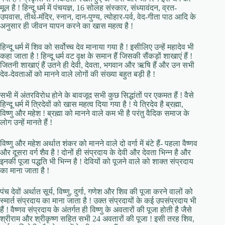
मूल है ! हिन्दू धर्म में पंचयज्ञ, 16 सोलह संस्कार, संध्यावंदन, व्रत-
उपवास, तीर्थ-मंदिर, स्नान, दान-पुण्य, त्योहार-पर्व, वेद-गीता पाठ आदि के
अनुसार ही जीवन यापन करने का खास महत्व है !
हिन्दू धर्म में शिव को सर्वोच्च देव मानाया गया है ! इसीलिए उन्हें महादेव भी
कहा जाता है ! हिन्दू धर्म वट वृक्ष के समान हैं जिसकी सैंकड़ों शाखाएं हैं !
जितनी शाखाएं हैं उतने ही देवी, देवता, भगवान और ऋषि हैं और उन सभी
देव-देवताओं को मानने वाले लोगों की संख्‍या बहुत बड़ी है !
सभी में अंतरविरोध होने के बावजूद सभी कुछ सिद्धांतों पर एकमत हैं ! वैसे
हिन्दू धर्म में त्रिदेवों को खास महत्व दिया गया है ! ये त्रिदेव है ब्रह्मा,
विष्णु और महेश ! ब्रह्मा को मानने वाले कम भी है परंतु वैदिक समाज के
लोग उन्हें मानते हैं !
विष्णु और महेश अर्थात शंकर को मानने वाले दो वर्गा में बंटे हैं- पहला वैष्णव
और दूसरा वर्ग शैव है ! दोनों ही संप्रदाय के देवी और देवता भिन्न है और
इनकी पूजा पद्धति भी भिन्न है ! देवियों को पूजने वाले को शाक्त संप्रदाय
का माना जाता है !
पंच देवों अर्थात सूर्य, विष्णु, दुर्गा, गणेश और शिव की पूजा करने वालों को
स्मार्त संप्रदाय का माना जाता है ! उक्त संप्रदायों के कई उपसंप्रदाय भी
हैं ! वैष्‍णव संप्रदाय के अंतर्गत ही विष्णु के अवतारों की पूजा होती है जैसे
श्रीराम और श्रीकृष्ण सहित सभी 24 अवतारों की पूजा ! इसी तरह शिव,