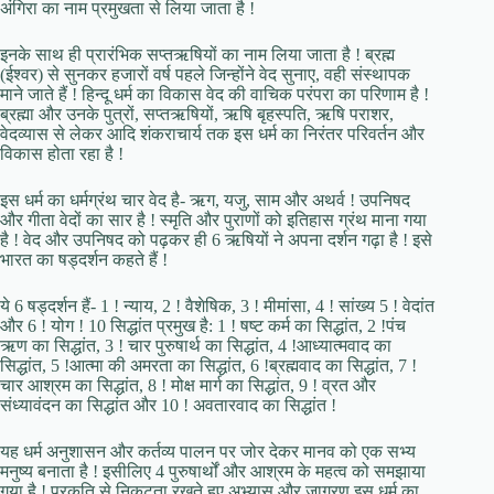
अंगिरा का नाम प्रमुखता से लिया जाता है !
इनके साथ ही प्रारंभिक सप्तऋषियों का नाम लिया जाता है ! ब्रह्म
(ईश्‍वर) से सुनकर हजारों वर्ष पहले जिन्होंने वेद सुनाए, वही संस्थापक
माने जाते हैं ! हिन्दू धर्म का विकास वेद की वाचिक परंपरा का परिणाम है !
ब्रह्मा और उनके पुत्रों, सप्तऋषियों, ऋषि बृहस्पति, ऋषि पराशर,
वेदव्यास से लेकर आदि शंकराचार्य तक इस धर्म का निरंतर परिवर्तन और
विकास होता रहा है !
इस धर्म का धर्मग्रंथ चार वेद है- ऋग, यजु, साम और अथर्व ! उपनिषद
और गीता वेदों का सार है ! स्मृति और पुराणों को इतिहास ग्रंथ माना गया
है ! वेद और उपनिषद को पढ़कर ही 6 ऋषियों ने अपना दर्शन गढ़ा है ! इसे
भारत का षड्दर्शन कहते हैं !
ये 6 षड्दर्शन हैं- 1 ! न्याय, 2 ! वैशेषिक, 3 ! मीमांसा, 4 ! सांख्य 5 ! वेदांत
और 6 ! योग ! 10 सिद्धांत प्रमुख है: 1 ! षष्ट कर्म का सिद्धांत, 2 !पंच
ऋण का सिद्धांत, 3 ! चार पुरुषार्थ का सिद्धांत, 4 !आध्‍यात्मवाद का
सिद्धांत, 5 !आत्मा की अमरता का सिद्धांत, 6 !ब्रह्मवाद का सिद्धांत, 7 !
चार आश्रम का सिद्धांत, 8 ! मोक्ष मार्ग का सिद्धांत, 9 ! व्रत और
संध्यावंदन का सिद्धांत और 10 ! अवतारवाद का सिद्धांत !
यह धर्म अनुशासन और कर्तव्य पालन पर जोर देकर मानव को एक सभ्य
मनुष्‍य बनाता है ! इसीलिए 4 पुरुषार्थों और आश्रम के महत्व को समझाया
गया है ! प्रकृति से निकटता रखते हुए अभ्यास और जागरण इस धर्म का