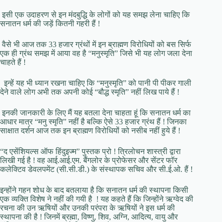
इसी एक उदाहरण से इन मंदबुद्धि के लोगों को यह समझ लेना चाहिए कि
सनातन धर्म की जड़ें कितनी गहरी हैं !
वैसे भी आज तक 33 हजार ग्रंथों में इन ब्राह्मण विरोधियों को बस सिर्फ
एक ही ग्रंथ समझ में आया वह है “मनुस्मृति” जिसे भी यह लोग जला देना
चाहते हैं !
इन्हें यह भी ध्यान रखना चाहिए कि “मनुस्मृति” को पानी पी पीकर गाली
देने वाले लोग अभी तक अपनी कोई “बौद्ध स्मृति” नहीं लिख पाये हैं !
इनकी जानकारी के लिए मैं यह बतला देना चाहता हूं कि सनातन धर्म का
आधार मात्र “मनु स्मृति” नहीं है बल्कि ऐसे 33 हजार ग्रंथ हैं ! जिनका
साक्षात दर्शन आज तक इन ब्राह्मण विरोधियों को नसीब नहीं हुये हैं !
“द एसेंशियल्स ऑफ हिंदुइज्म” पुस्तक प्रो ! त्रिलोचन शास्त्री द्वारा
लिखी गई है ! वह आई.आई.एम. बैंगलोर के प्रोफेसर और सेंटर फॉर
कलेक्टिव डेवलपमेंट (सी.सी.डी.) के संस्थापक सचिव और सी.ई.ओ. हैं !
इन्होंने गहन शोध के बाद बतलाया है कि सनातन धर्म की स्‍थापना किसी
एक व्यक्ति विशेष ने नहीं की गयी है ! यह कहते हैं कि जिन्होंने ऋग्वेद की
रचना की उन ऋषियों और उनकी परंपरा के ऋषियों ने इस धर्म की
स्थापना की है ! जिनमें ब्रह्मा, विष्णु, शिव, अग्नि, आदित्य, वायु और