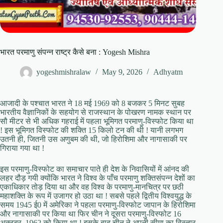
भारत परमाणु संपन्न राष्ट्र कैसे बना : Yogesh Mishra
yogeshmishralaw
May 9, 2026
Adhyatm
आजादी के पश्चात भारत ने 18 मई 1969 को 8 बजकर 5 मिनट सुबह
भारतीय वैज्ञानिकों के सहयोग से राजस्थान के पोखरण नामक स्थान पर
सौ मीटर से भी अधिक गहराई में पहला भूमिगत परमाणु-विस्फोट किया था
! इस भूमिगत विस्फोट की शक्ति 15 किलो टन की थी ! यानी लगभग
उतनी ही, जितनी उस अणुबम की थी, जो हिरोशिमा और नागासाकी पर
गिराया गया था !
इस परमाणु-विस्फोट का समाचार पाते ही देश के निवासियों में आंनद की
लहर दौड़ गयी क्योंकि भारत ने विश्व के पाँच परमाणु शक्तिसंपन्न देशों का
एकाधिकार तोड़ दिया था और वह विश्व के परमाणु-मानचित्र पर छठी
महाशक्ति के रूप में उजागर हो उठा था ! सबसे पहले द्वितीय विश्वयुद्ध के
समय 1945 ई0 में अमेरिका ने पहला परमाणु-विस्फोट जापान के हिरोशिमा
और नागासाकी पर किया था फिर चीन ने दूसरा परमाणु-विस्फोट 16
अक्टूबर, 1962 को किया था ! इसके बाद चीन ने अपनी सीमा का विस्तार