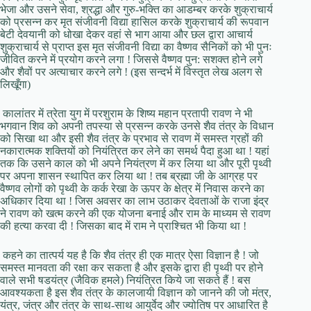
भेजा और उसने सेवा, श्रद्धा और गुरु-भक्ति का आडम्बर करके शुक्राचार्य
को प्रसन्न कर मृत संजीवनी विद्या हासिल करके शुक्राचार्य की रूपवान
बेटी देवयानी को धोखा देकर वहां से भाग आया और छल द्वारा आचार्य
शुक्राचार्य से प्राप्त इस मृत संजीवनी विद्या का वैष्णव सैनिकों को भी पुनः
जीवित करने में प्रयोग करने लगा ! जिससे वैष्णव पुन: सशक्त होने लगे
और शैवों पर अत्याचार करने लगे ! (इस सन्दर्भ में विस्तृत लेख अलग से
लिखूँगा)
कालांतर में त्रेता युग में परशुराम के शिष्य महान प्रतापी रावण ने भी
भगवान शिव को अपनी तपस्या से प्रसन्न करके उनसे शैव तंत्र के विधान
को सिखा था और इसी शैव तंत्र के प्रभाव से रावण में समस्त ग्रहों की
नकारात्मक शक्तियों को नियंत्रित कर लेने का समर्थ पैदा हुआ था ! यहां
तक कि उसने काल को भी अपने नियंत्रण में कर लिया था और पूरी पृथ्वी
पर अपना शासन स्थापित कर लिया था ! तब ब्रह्मा जी के आग्रह पर
वैष्णव लोगों को पृथ्वी के कर्क रेखा के ऊपर के क्षेत्र में निवास करने का
अधिकार दिया था ! जिस अवसर का लाभ उठाकर देवताओं के राजा इंद्र
ने रावण को खत्म करने की एक योजना बनाई और राम के माध्यम से रावण
की हत्या करवा दी ! जिसका बाद में राम ने प्राश्चित भी किया था !
कहने का तात्पर्य यह है कि शैव तंत्र ही एक मात्र ऐसा विज्ञान है ! जो
समस्त मानवता की रक्षा कर सकता है और इसके द्वारा ही पृथ्वी पर होने
वाले सभी षडयंत्र (जैविक हमले) नियंत्रित किये जा सकते हैं ! बस
आवश्यकता है इस शैव तंत्र के कालजायी विज्ञान को जानने की जो मंत्र,
यंत्र, जंत्र और तंत्र के साथ-साथ आयुर्वेद और ज्योतिष पर आधारित है