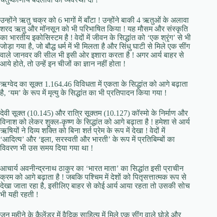
उन्होंने ऋतु चक्र को 6 भागों में बाँटा ! उन्होंने बाकी 4 ऋतुओं के अलावा
शरद ऋतु और मॉनसून को भी परिभाषित किया ! यह मौसम और संस्कृति
का भारतीय इकोसिस्टम है ! वेदों में जीवन के सिद्धांत को ‘एक श्रृंग’ से भी
जोड़ा गया है, जो बौद्ध धर्म में भी मिलता है और सिंधु घाटी से मिले एक सींग
वाले जानवर की सील भी इसी ओर इशारा करता है ! अगर आर्य बाहर से
आये होते, तो उन्हें इन चीजों का ज्ञान नहीं होता !
ऋग्वेद का सूक्त 1.164.46 विविधता में एकता के सिद्धांत को आगे बढ़ाता
है, ‘यम’ के रूप में मृत्यु के सिद्धांत का भी प्रतिपादन किया गया !
देवी सूक्त (10.145) और रात्रि सूक्तम (10.127) कॉस्मो के निर्माण और
विनाश को लेकर शुक्ल-कृष्ण के सिद्धांत को आगे बढ़ाता है ! हमेशा से आर्य
ऋषियों ने दिव्य शक्ति को बिना शर्त प्रेम के रूप में देखा ! वेदों में
‘आदित्य’ और ‘इला, सरस्वती और भारती’ के रूप में प्रतिबिम्बों का
विवरण भी उस समय दिया गया था !
आचार्य अवनीन्द्रनाथ ठाकुर का ‘भारत माता’ का सिद्धांत इसी प्राचीन
क्रम को आगे बढ़ाता है ! जबकि पश्चिम में देशों को पितृसत्तात्मक रूप से
देखा जाता रहा है, इसीलिए बाहर से कोई आर्य आया रहता तो उसकी सोच
भी यही रहती !
जून महीने के कैलेंडर में वैदिक साहित्य में मिले एक सींग वाले घोड़े और