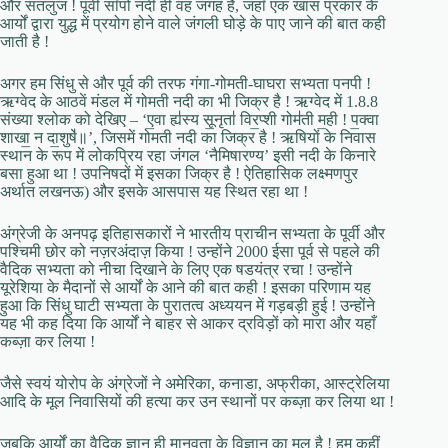
और सतलुज ! पूर्वी साँपो नदी ही वह जगह है, जहाँ एक खास प्रकार के
आर्यों द्वारा युद्ध में प्रयोग होने वाले जंगली घोड़े के पाए जाने की बात कही
जाती है !
अगर हम सिंधु से और पूर्व की तरफ गंगा-गोमती-घाघरा सभ्यता पनपी !
ऋग्वेद के आठवें मंडल में गोमती नदी का भी जिक्र है ! ऋग्वेद में 1.8.8
संख्या श्लोक को देखिए – ‘ए॒वा ह्य॑स्य सू॒नृता॑ विर॒प्शी गोम॑ती म॒ही ! प॒क्वा
शाखा॒ न दा॒शुषे॑॥’, जिसमें गोमती नदी का जिक्र है ! ऋषियों के निवास
स्थान के रूप में लोकप्रिय रहा जंगल ‘नैमिषारण्य’ इसी नदी के किनारे
बसा हुआ था ! उपनिषदों में इसका जिक्र है ! ऐतिहासिक लक्ष्मणपुर
अर्थात लखनऊ) और इसके आसपास यह स्थित रहा था !
अंग्रेजी के अनपढ़ इतिहासकारों ने भारतीय प्राचीन सभ्यता के पूर्वी और
पश्चिमी छोर को नज़रअंदाज़ किया ! उन्होंने 2000 ईसा पूर्व से पहले की
वैदिक सभ्यता को नीचा दिखाने के लिए एक षडयंत्र रचा ! उन्होंने
यूरेशिया के मैदानों से आर्यों के आने की बात कही ! इसका परिणाम यह
हुआ कि सिंधु घाटी सभ्यता के पुरातत्व अध्ययन में गड़बड़ी हुई ! उन्होंने
यह भी कह दिया कि आर्यों ने बाहर से आकर द्रविड़ों को मारा और यहाँ
कब्ज़ा कर लिया !
जैसे स्वयं योरोप के अंग्रेजों ने अमेरिका, कनाडा, अफ्रीका, आस्ट्रेलिया
आदि के मूल निवासियों की हत्या कर उन स्थानों पर कब्ज़ा कर लिया था !
जबकि आर्यों का वैदिक ज्ञान ही मानवता के विज्ञान का मूल है ! हम कहीं