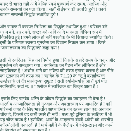
बाहर से भारत नहीं आये बल्कि स्वयं पुरुषार्थ कर समय, अंतरिक्ष और
उनके सम्बन्धों का पता किया ! जहाँ से ईश्वर की उत्पत्ति हुयी ! कार्य
कारण सम्बन्धी सिद्धांत स्थापित हुये !
और समाज में परस्पर निर्भरता का सिद्धांत स्थापित हुआ ! परिवार बने,
ग्राम बने, शहर बने, राष्ट्र बने आदि आदि मानवता विभिन्न रूप में
विकसित हुई ! हमने लोक हो नहीं परलोक के भी सिधान्त स्थापित किये !
इसी के परिणाम स्वरूप पुनर्जन्म का विज्ञान निकल कर आया ! जिसे
‘जन्मांतरवाद का सिद्धान्त’ कहा गया !
इसी से स्वस्तिक चिह्न का निर्माण हुआ ! जिसके सहारे समय के चक्र और
पुनर्जन्म को समझाया गया ! स्वस्तिक का पैटर्न नॉन-लीनियर है और
साइक्लिक है ! अर्थात आगे का भविष्य की तरफ इशारा करता है और पीछे
का भूतकाल की तरफ का ! ऋग्वेद के 7.1.20 के “नू मे॒ ब्रह्मा॑ण्यग्न॒
उच्छ॑शाधि॒ त्वं दे॑व म॒घव॑द्भ्यः सुषूदः ! रा॒तौ स्या॑मो॒भया॑स॒ आ ते॑ यू॒यं पा॑त
स्व॒स्तिभिः॒ सदा॑ नः ॥” श्लोक में स्वस्तिक का जिक्र आता है !
इसके लिए ऋग्वेद अग्नि के जीवन सिद्धांत का उदाहरण भी देता है !
भारतीय आध्यात्मिकता ही गुरुवाद और अवतारवाद पर आधारित है ! वहीं
पश्चिमी जगह के लिए भारतीय आध्यात्मिक का रहस्य ज्ञान एक अनजान
चीज है, जिसमें वह कभी उतरे ही नहीं ! मध्य-पूर्व दुनिया के साहित्य में भी
यह चीज गायब है ! इसीलिए, आर्यों के आक्रमण वाली थ्योरी को भारतीय
कॉस्मोलॉजी नकारती है ! मार्च महीने के कैलेंडर में स्पेस-टाइम और कार्य
के सिद्धांत को समझाया गया है !