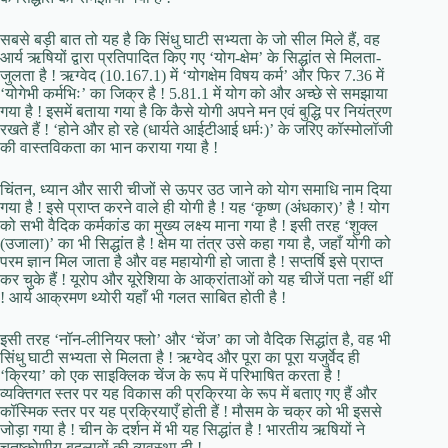
सबसे बड़ी बात तो यह है कि सिंधु घाटी सभ्यता के जो सील मिले हैं, वह
आर्य ऋषियों द्वारा प्रतिपादित किए गए ‘योग-क्षेम’ के सिद्धांत से मिलता-
जुलता है ! ऋग्वेद (10.167.1) में ‘योगक्षेम विषय कर्म’ और फिर 7.36 में
‘योगेभी कर्मभिः’ का जिक्र है ! 5.81.1 में योग को और अच्छे से समझाया
गया है ! इसमें बताया गया है कि कैसे योगी अपने मन एवं बुद्धि पर नियंत्रण
रखते हैं ! ‘होने और हो रहे (धार्यते आईटीआई धर्मः)’ के जरिए कॉस्मोलॉजी
की वास्तविकता का भान कराया गया है !
चिंतन, ध्यान और सारी चीजों से ऊपर उठ जाने को योग समाधि नाम दिया
गया है ! इसे प्राप्त करने वाले ही योगी है ! यह ‘कृष्ण (अंधकार)’ है ! योग
को सभी वैदिक कर्मकांड का मुख्य लक्ष्य माना गया है ! इसी तरह ‘शुक्ल
(उजाला)’ का भी सिद्धांत है ! क्षेम या तंत्र उसे कहा गया है, जहाँ योगी को
परम ज्ञान मिल जाता है और वह महायोगी हो जाता है ! सप्तर्षि इसे प्राप्त
कर चुके हैं ! यूरोप और यूरेशिया के आक्रांताओं को यह चीजें पता नहीं थीं
! आर्य आक्रमण थ्योरी यहाँ भी गलत साबित होती है !
इसी तरह ‘नॉन-लीनियर फ्लो’ और ‘चेंज’ का जो वैदिक सिद्धांत है, वह भी
सिंधु घाटी सभ्यता से मिलता है ! ऋग्वेद और पूरा का पूरा यजुर्वेद ही
‘क्रिया’ को एक साइक्लिक चेंज के रूप में परिभाषित करता है !
व्यक्तिगत स्तर पर यह विकास की प्रक्रिया के रूप में बताए गए हैं और
कॉस्मिक स्तर पर यह प्रक्रियाएँ होती हैं ! मौसम के चक्र को भी इससे
जोड़ा गया है ! चीन के दर्शन में भी यह सिद्धांत है ! भारतीय ऋषियों ने
चतुष्कोणीय बदलावों की व्यवस्था दी !