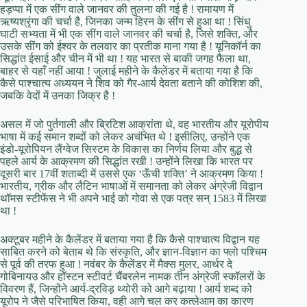
हड़प्पा में एक सींग वाले जानवर की तुलना की गई है ! रामायण में
ऋष्यश्रृंगा की चर्चा है, जिनका जन्म हिरन के सींग से हुआ था ! सिंधु
घाटी सभ्यता में भी एक सींग वाले जानवर की चर्चा है, जिसे शक्ति, और
उसके सींग को ईश्वर के तलवार का प्रतीक माना गया है ! यूनिकॉर्न का
सिद्धांत ईसाई और चीन में भी था ! यह भारत से बाकी जगह फैला था,
बाहर से यहाँ नहीं आया ! जुलाई महीने के कैलेंडर में बताया गया है कि
कैसे पाश्चात्य अध्ययन ने शिव को गैर-आर्य देवता बताने की कोशिश की,
जबकि वेदों में उनका जिक्र है !
असल में जो पुर्तगाली और ब्रिटिश आक्रांता थे, वह भारतीय और यूरोपीय
भाषा में कई समान शब्दों को लेकर अचंभित थे ! इसीलिए, उन्होंने एक
इंडो-यूरोपियन लैंग्वेज सिस्टम के विकास का निर्णय लिया और बुद्ध से
पहले आर्य के आक्रमण की सिद्धांत रखी ! उन्होंने लिखा कि भारत पर
दूसरी बार 17वीं शताब्दी में उससे एक ‘ऊँची शक्ति’ ने आक्रमण किया !
भारतीय, ग्रीक और लैटिन भाषाओं में समानता को लेकर अंग्रेजी विद्वान
थॉमस स्टीफेंस ने भी अपने भाई को गोवा से एक पत्र सन् 1583 में लिखा
था !
अक्टूबर महीने के कैलेंडर में बताया गया है कि कैसे पाश्चात्य विद्वान यह
साबित करने को बेताब थे कि संस्कृति, और ज्ञान-विज्ञान का फ्लो पश्चिम
से पूर्व की तरफ हुआ ! नवंबर के कैलेंडर में मैक्स मुलर, आर्थर दे
गोबिनायउ और हॉस्टन स्टीवर्ट चैंबरलेन नामक तीन अंग्रेजी स्कॉलरों के
विवरण हैं, जिन्होंने आर्य-द्रविड़ थ्योरी को आगे बढ़ाया ! आर्य शब्द को
यूरोप ने जैसे परिभाषित किया, वही आगे चल कर कत्लेआम का कारण