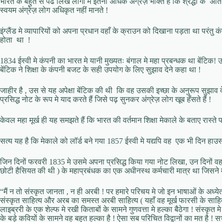
भारत के बहुत से पढे लिखे लोगों मे इतनी अधिक अंग्रेज़ भक्ति है कि श्रद्धा के अतिरे
स्वयम अंग्रेज़ लोग अधिकृत नहीं मानते !
इंग्लैंड मे व्यापारियों को अपना प्रधान वहाँ के क्राउन को दिखाना पड़ता था पर
होता था !
1834 ईस्वी मे कंपनी का भारत मे यानी मुख्यतः बंगाल मे महा प्रबन्धक था बें
बेंटिक ने शिक्षा के कंपनी बजट के सही उपयोग के लिए सुझाव देने कहा था !
जाहीर है , उस से यह अपेक्षा बेंटिक की थी कि वह उसकी इच्छा के अनुरूप सुझाव दे स
प्रसिद्ध नोट के रूप मे याद करते हैं जिसे पढ़ सुनकर अंग्रेज़ लोग खूब हँसते हैं !
केवल महा मूर्ख ही यह समझते हैं कि भारत की वर्तमान शिक्षा मेकाले के बताए रास्त
सत्य यह है कि मेकाले को लॉर्ड बने गया 1857 ईस्वी मे यद्यपि वह एक भी दिन ह
जिन दिनों फरवरी 1835 मे उसमे अपना प्रसिद्ध किया गया नोट लिखा, उन दिनों व
छोटी हैसियत की थी ) के महाप्रबंधक का एक अधीनस्थ कर्मचारी मात्र था जिसन
“मैं न तो संस्कृत जानता , न ही अरबी ! पर हमारे परिचय मे जो इन भाषाओं के अध्येत
संस्कृत साहित्य और अरब का समस्त अरबी साहित्य ( यहाँ वह मूर्ख फारसी के साह
लाइब्ररी के एक शेल्फ मे रखी किताबों के सामने गुणवत्ता मे हल्का बैठेगा ! संस्कृत म
के बड़े कवियों के सामने वह बहुत हल्का है ! ऐसा सब परिचित विद्वानों का मत है 