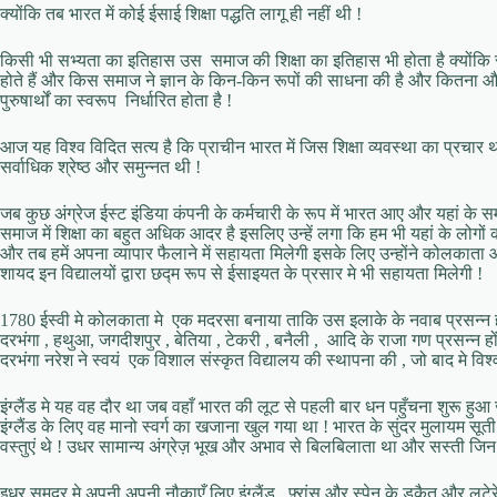
क्योंकि तब भारत में कोई ईसाई शिक्षा पद्धति लागू ही नहीं थी !
किसी भी सभ्यता का इतिहास उस समाज की शिक्षा का इतिहास भी होता है क्योंकि सभ्य
होते हैं और किस समाज ने ज्ञान के किन-किन रूपों की साधना की है और कितना और
पुरुषार्थों का स्वरूप निर्धारित होता है !
आज यह विश्व विदित सत्य है कि प्राचीन भारत में जिस शिक्षा व्यवस्था का प्रचार थ
सर्वाधिक श्रेष्ठ और समुन्नत थी !
जब कुछ अंग्रेज ईस्ट इंडिया कंपनी के कर्मचारी के रूप में भारत आए और यहां के समा
समाज में शिक्षा का बहुत अधिक आदर है इसलिए उन्हें लगा कि हम भी यहां के लोगों को 
और तब हमें अपना व्यापार फैलाने में सहायता मिलेगी इसके लिए उन्होंने कोलकाता 
शायद इन विद्यालयों द्वारा छद्म रूप से ईसाइयत के प्रसार मे भी सहायता मिलेगी !
1780 ईस्वी मे कोलकाता मे एक मदरसा बनाया ताकि उस इलाके के नवाब प्रसन्न हो
दरभंगा , हथुआ, जगदीशपुर , बेतिया , टेकरी , बनैली , आदि के राजा गण प्रसन्न हों
दरभंगा नरेश ने स्वयं एक विशाल संस्कृत विद्यालय की स्थापना की , जो बाद मे विश्
इंग्लैंड मे यह वह दौर था जब वहाँ भारत की लूट से पहली बार धन पहुँचना शुरू हु
इंग्लैंड के लिए वह मानो स्वर्ग का खजाना खुल गया था ! भारत के सुंदर मुलायम सूत
वस्तुएं थे ! उधर सामान्य अंग्रेज़ भूख और अभाव से बिलबिलाता था और सस्ती जिन प
इधर समुद्र मे अपनी अपनी नौकाएँ लिए इंग्लैंड , फ़्रांस और स्पेन के डकैत और लुटे