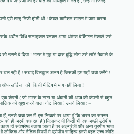
क मे वे अंग्रेजों की हर बात को अधिकृत मानते हैं , उन्हे भी जिनहे
ंतु कंपनी पूरी तरह निजी होती थी ! केवल कमीशन शासन मे जमा करना
टिक! उसके अधीन विधि सलाहकार बनकर आया थॉमस बेबिंगटन मेकाले उसे
ो उसने दे दिया ! भारत मे मूढ़ या दास बुद्धि लोग उसे लॉर्ड मेकाले के
े पर चल रही है ! सचाई बिलकुल अलग है जिसकी हम यहाँ चर्चा करेंगे !
ाउस ऑफ लॉर्डस की किसी मीटिंग मे भाग नहीं लिया !
ह एक कंपनी ( जो भारत के टाटा या अंबानी की आज की कंपनी से बहुत
े मालिक को खुश करने वाला नोट लिखा ! उसने लिखा : –
ा हैं, उनसे चर्चा कर मैं इस निष्कर्ष पर आया हूँ कि भारत का समस्त
ित्य को ही अरबी कह रहा है ) मिलाकर भी किसी भी एक अच्छी यूरोपीय
े काव्य ही सर्वश्रेष्ठ बताया जाता है पर अङ्ग्रेज़ी और अन्य युरपीय भाषा
! सभी लौकिक और नैतिक विषयों मे यूरोपीय साहित्य इनसे बहुत उच्च कोटि