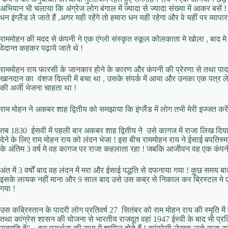
अभियान भी चलाया कि अंग्रेज लोग बंगाल में ज्यादा से ज्यादा संख्या में आकर बसे
धन इंग्लैंड ले जाते हैं ,अगर यही रहेंगे तो हमारा धन यही रहेगा और वे यहीं पर व्यापार 
राममोहन की मदद से कंपनी ने एक एंग्लो संस्कृत स्कूल कोलकाता मे खोला , बाद मे उ
वेदान्त कहकर पढ़ाये जाते थे !
राममोहन राय फारसी के जानकार होने के कारण और कंपनी की प्रेरणा से तथा पादर
खानदान का वंशज दिल्ली में बचा था , उसके संपर्क में आया और उनका एक पत्र ले
की अर्जी भेजना चाहता था !
राम मोहन ने अकबर शाह द्वितीय को समझाया कि इंग्लैंड में लोग तभी मेरी इज्जत करे
तब 1830 ईसवी में पहली बार अकबर शाह द्वितीय ने उसे कागज में राजा लिख द
देने के लिए राम मोहन राय को लंदन भेजा ! इस बीच राममोहन राय ने ईसाई बपति
के अंतिम 3 वर्ष मे वह कागज पर राजा कहलाता रहा ! जबकि आजीवन वह एक कंपनी
अंत में 3 वर्षों बाद वह लंदन में मरा और ईसाई पद्धति से दफनाया गया ! कुछ समय बा
इसके लायक नहीं माना और 9 साल बाद उसे उस कब्र से निकाल कर ब्रिस्टल मे एक द
गया !
उस कब्रिस्तान के पादरी लोग प्रतिवर्ष 27 सितंबर को राम मोहन राय की स्मृति में 
तथा कांग्रेस शासन की योजना से भारतीय राजदूत वहां 1947 ईस्वी के बाद भी प्रत