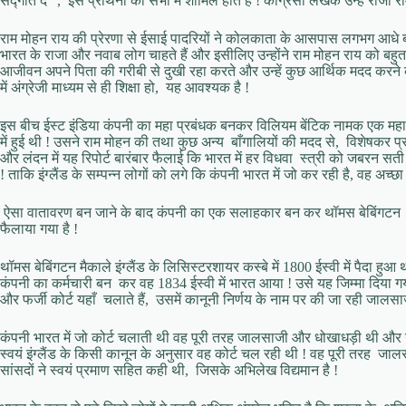
सद्गति दें” , इस प्रार्थना की सभा में शामिल होते हैं ! कांग्रेसी लेखक उन्हे राजा र
राम मोहन राय की प्रेरणा से ईसाई पादरियों ने कोलकाता के आसपास लगभग आधे बंग
भारत के राजा और नवाब लोग चाहते हैं और इसीलिए उन्होंने राम मोहन राय को बहुत
आजीवन अपने पिता की गरीबी से दुखी रहा करते और उन्हें कुछ आर्थिक मदद करने के
में अंग्रेजी माध्यम से ही शिक्षा हो, यह आवश्यक है !
इस बीच ईस्ट इंडिया कंपनी का महा प्रबंधक बनकर विलियम बेंटिक नामक एक महा ब
में हुई थी ! उसने राम मोहन की तथा कुछ अन्य बाँगालियों की मदद से, विशेषकर 
और लंदन में यह रिपोर्ट बारंबार फैलाई कि भारत में हर विधवा स्त्री को जबरन 
! ताकि इंग्लैंड के सम्पन्न लोगों को लगे कि कंपनी भारत में जो कर रही है, वह अच्छा 
ऐसा वातावरण बन जाने के बाद कंपनी का एक सलाहकार बन कर थॉमस बेबिंगटन मैक
फैलाया गया है !
थॉमस बेबिंगटन मैकाले इंग्लैंड के लिसिस्टरशायर कस्बे में 1800 ईस्वी में पैदा हु
कंपनी का कर्मचारी बन कर वह 1834 ईस्वी में भारत आया ! उसे यह जिम्मा दिया 
और फर्जी कोर्ट यहाँ चलाते हैं, उसमें कानूनी निर्णय के नाम पर की जा रही जालसा
कंपनी भारत में जो कोर्ट चलाती थी वह पूरी तरह जालसाजी और धोखाधड़ी थी और 
स्वयं इंग्लैंड के किसी कानून के अनुसार वह कोर्ट चल रही थी ! वह पूरी तरह जाल
सांसदों ने स्वयं प्रमाण सहित कही थी, जिसके अभिलेख विद्यमान है !