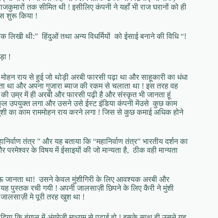
राजकुमारों तक सीमित थी ! इसीलिए कंपनी ने यहाँ भी राज घरानों को ही
स शुरू किया !
्तक लिखी थी:” हिंदुओं तथा अन्य विधर्मियों को ईसाई बनाने की विधि “!
़ा !
ोहन राय से हुई जो थोड़ी अरबी फारसी पढ़ा था और साहूकारी का धंधा
देता था और अपना गुजारा ब्याज की रकम से चलाता था ! इस तरह वह
ी उम्र में ही अरबी और फारसी पढ़ी है और संस्कृत भी जानता हूं
ल्कुल उपयुक्त लगा और उसने उसे ईस्ट इंडिया कंपनी मेंउसे कुछ काम
 मुंशी का काम राममोहन राय करने लगा ! जिस से कुछ कमाई अधिक होने
र्वाण तंत्र ” और यह बताया कि “महानिर्वाण तंत्र” भारतीय दर्शन का
 और परमेश्वर के विषय में ईसाइयों की जो मान्यता है, ठीक वही मान्यता
ऊ जानता था! उसने केवल मुंशीगिरी के लिए आवश्यक अरबी और
पुस्तक रची गयी ! अपनी जालसाज़ी छिपने के लिए कैरी ने मुंशी
जालसाज़ी मे पूरी तरह खुश था !
या कि बंगाल में अंग्रेजी माध्यम से पढ़ाई हो ! इसके साथ ही उसने यह