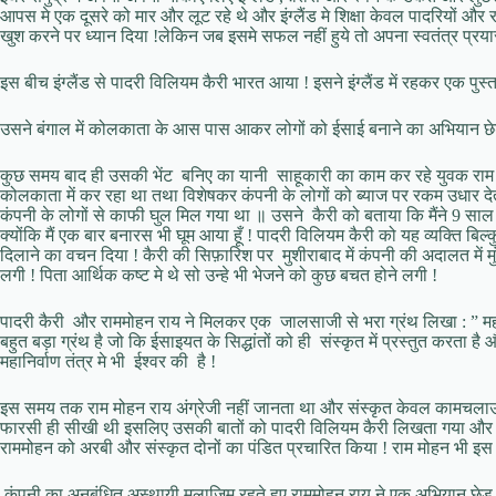
आपस मे एक दूसरे को मार और लूट रहे थे और इंग्लैंड मे शिक्षा केवल पादरियों और 
खुश करने पर ध्यान दिया !लेकिन जब इसमे सफल नहीं हुये तो अपना स्वतंत्र प्रया
इस बीच इंग्लैंड से पादरी विलियम कैरी भारत आया ! इसने इंग्लैंड में रहकर एक पुस
उसने बंगाल में कोलकाता के आस पास आकर लोगों को ईसाई बनाने का अभियान छेड
कुछ समय बाद ही उसकी भेंट बनिए का यानी साहूकारी का काम कर रहे युवक राम म
कोलकाता में कर रहा था तथा विशेषकर कंपनी के लोगों को ब्याज पर रकम उधार 
कंपनी के लोगों से काफी घुल मिल गया था ॥ उसने कैरी को बताया कि मैंने 9 साल क
क्योंकि मैं एक बार बनारस भी घूम आया हूँ ! पादरी विलियम कैरी को यह व्यक्ति बि
दिलाने का वचन दिया ! कैरी की सिफ़ारिश पर मुशीराबाद में कंपनी की अदालत में
लगी ! पिता आर्थिक कष्ट मे थे सो उन्हे भी भेजने को कुछ बचत होने लगी !
पादरी कैरी और राममोहन राय ने मिलकर एक जालसाजी से भरा ग्रंथ लिखा : ” महानि
बहुत बड़ा ग्रंथ है जो कि ईसाइयत के सिद्धांतों को ही संस्कृत में प्रस्तुत करता है
महानिर्वाण तंत्र मे भी ईश्वर की है !
इस समय तक राम मोहन राय अंग्रेजी नहीं जानता था और संस्कृत केवल कामचला
फारसी ही सीखी थी इसलिए उसकी बातों को पादरी विलियम कैरी लिखता गया और यह 
राममोहन को अरबी और संस्कृत दोनों का पंडित प्रचारित किया ! राम मोहन भी इस 
कंपनी का अनुबंधित अस्थायी मुलाजिम रहते हुए राममोहन राय ने एक अभियान छेड़ दि