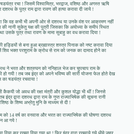
यंत्र रचा ! जिसमें विश्वामित्र, भरद्वाज, वशिष्ठ और अगस्त ऋषि
शरथ के पुत्र राम द्वारा रावण की हत्या करावा दी जाये !
या था कि वह कभी भी अपनी ओर से दशरथ या उनके वंश पर आक्रमण नहीं
 की नानी सुकेतु यक्ष की पुत्री जिसका कि अयोध्या के समीप स्थित
था उसके पुत्र तथा रावण के मामा सुबाहु का वध करावा दिया !
ड्डियों से बना हुआ ब्रह्मास्त्र शस्त्र पिनाक को नष्ट करावा दिया
ं शिव भक्त परशुराम के क्रोध से राम को जनक का दामाद होने का
े दशरथ ने भरत और शत्रुघन को ननिहाल भेज कर चुपचाप राम के
 को हो गयी ! तब जब इंद्र को अपने भविष्य की सारी योजना फेल होते देख
स का षडयंत्र रचवाया !
नी कैकयी जो अवध की रक्षा मंत्री और कुशल योद्धा भी थीं ! जिनसे
ंद्र द्वारा दशरथ द्वारा राम के गुप्त राज्याभिषेक की सूचना रानी
ष्ठ के शिष्य अभ्रेतु मुनि के माध्यम से दी !
र राम को 14 वर्ष का वनवास और भरत का राज्याभिषेक की घोषणा दशरथ
वन आ गये !
लवा दिया कर रखवा दिया गया था ! फिर इंद्र द्वारा रखवाये गये धीमे जहर