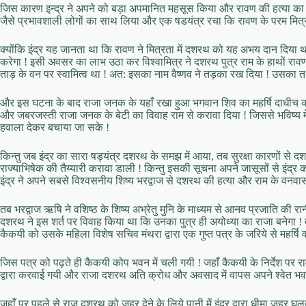
जिस कारण इन्द्र ने अपने को बड़ा अपमानित महसूस किया और रावण की हत्या का षड
जैसे प्रभावशाली लोगों का साथ लिया और एक षडयंत्र रचा कि रावण के परम मित्र द
क्योंकि इंद्र यह जानता था कि रावण ने मित्रता में दशरथ को यह अभय दान दि
करेगा ! इसी अवसर का लाभ उठा कर विश्वामित्र ने दशरथ पुत्र राम के हाथों रावण
ताड़ के वन पर स्वामित्व था ! अत: इसका नाम वैष्णव ने तड़का रख दिया ! उसका त
और इस घटना के बाद राजा जनक के यहाँ रखा हुआ भगवान शिव का महर्षि दाधीच की ह
और जबरजस्ती राजा जनक के बेटी का विवाह राम से करावा दिया ! जिससे भविष्य मे
हवाला देकर बचाया जा सके !
किन्तु जब इंद्र का सारा षड्यंत्र दशरथ के समझ में आया, तब सुरक्षा कारणों स
राज्याभिषेक की तैय्यारी करावा डाली ! किन्तु इसकी सूचना अपने जासूसों से इंद्र
इंद्र ने अपने सबसे विश्वसनीय शिष्य भरद्वाज से दशरथ की हत्या और राम के वनवा
तब भरद्वाज ऋषि ने वशिष्ठ के शिष्य अभ्रेतु मुनि के माध्यम से आनव प्रजाति की रा
दशरथ ने इस शर्त पर विवाह किया था कि उनका पुत्र ही अयोध्या का राजा बनेगा ! तब इ
कैकयी को उसके महिला विशेष सचिव मंथरा द्वारा एक गुप्त पत्र के जरिये से महर्षि वशि
जिस पत्र को पढ़ते ही कैकयी कोप भवन में चली गयी ! जहाँ कैकयी के निर्देश प
द्वारा करवाई गयी और राजा दशरथ अति क्रोध और अवसाद में वापस अपने श्वेत भ
जहाँ पर पहले से राज दशरथ को जहर देने के लिये पानी में इंद्र द्वारा धीमा जहर घु