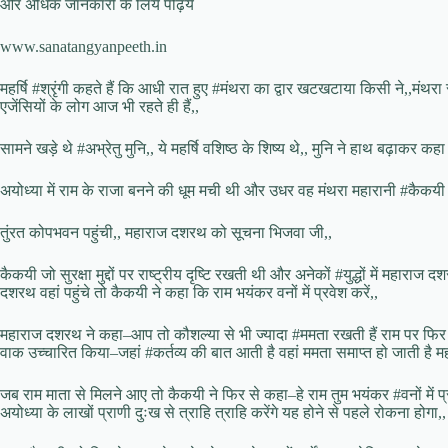
और अधिक जानकारी के लिये पढ़िये
www.sanatangyanpeeth.in
महर्षि #श्रृंगी कहते हैं कि आधी रात हुए #मंथरा का द्वार खटखटाया किसी ने,,मं
एजेंसियों के लोग आज भी रहते ही हैं,,
सामने खड़े थे #अभ्रेतु मुनि,, ये महर्षि वशिष्ठ के शिष्य थे,, मुनि ने हाथ बढ़ाकर 
अयोध्या में राम के राजा बनने की धूम मची थी और उधर वह मंथरा महारानी #कैकयी 
तुंरत कोपभवन पहुंची,, महाराज दशरथ को सूचना भिजवा जी,,
कैकयी जो सुरक्षा मुद्दों पर राष्ट्रीय दृष्टि रखती थी और अनेकों #युद्धों में महा
दशरथ वहां पहुंचे तो कैकयी ने कहा कि राम भयंकर वनों में प्रवेश करें,,
महाराज दशरथ ने कहा–आप तो कौशल्या से भी ज्यादा #ममता रखती हैं राम पर फिर यह 
वाक उच्चारित किया–जहां #कर्तव्य की बात आती है वहां ममता समाप्त हो जाती है म
जब राम माता से मिलने आए तो कैकयी ने फिर से कहा–हे राम तुम भयंकर #वनों में प्
अयोध्या के लाखों प्राणी दुःख से त्राहि त्राहि करेंगे यह होने से पहले रोकना होगा,,