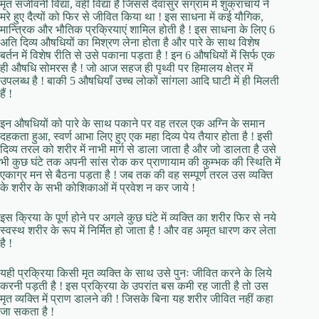
मृत संजीवनी विद्या, वही विद्या है जिससे देवासुर संग्राम में शुक्राचार्य ने
मरे हुए दैत्यों को फिर से जीवित किया था ! इस साधना में कई यौगिक,
मान्त्रिक और भौतिक प्रक्रियाएं शामिल होती है ! इस साधना के लिए 6
अति दिव्य औषधियों का मिश्रण लेना होता है और पारे के साथ विशेष
बर्तन में विशेष रीति से उसे पकाना पड़ता है ! इन 6 औषधियों में सिर्फ एक
ही औषधि सोमरस है ! जो आज सहज ही पृथ्वी पर हिमालय क्षेत्र में
उपलब्ध है ! बाकी 5 औषधियाँ उच्च लोकों सांगला आदि घाटी में ही मिलती
हैं !
इन औषधियों को पारे के साथ पकाने पर वह तरल एक अग्नि के समान
दहकता हुआ, स्वर्ण आभा लिए हुए एक महा दिव्य पेय तैयार होता है ! इसी
दिव्य तरल को शरीर में नाभी मार्ग से डाला जाता है और जो डालता है उसे
भी कुछ घंटे तक अपनी सांस रोक कर प्राणायाम की कुम्भक की स्थिति में
एकाग्र मन से बैठना पड़ता है ! जब तक की वह सम्पूर्ण तरल उस व्यक्ति
के शरीर के सभी कोशिकाओं में प्रवेश न कर जाये !
इस क्रिया के पूर्ण होने पर अगले कुछ घंटे में व्यक्ति का शरीर फिर से नये
स्वस्थ शरीर के रूप में निर्मित हो जाता है ! और वह अमृत धारण कर लेता
है !
यही प्रक्रिया किसी मृत व्यक्ति के साथ उसे पुनः जीवित करने के लिये
करनी पड़ती है ! इस प्रक्रिया के उपरांत बस कमी रह जाती है तो उस
मृत व्यक्ति में प्राण डालने की ! जिसके बिना यह शरीर जीवित नहीं कहा
जा सकता है !