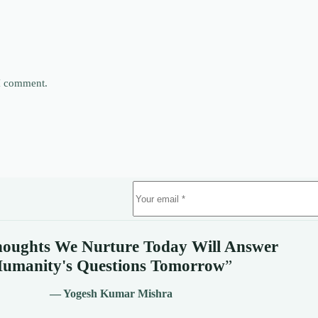
 I comment.
oughts We Nurture Today Will Answer
umanity's
Questions Tomorrow
”
— Yogesh Kumar Mishra