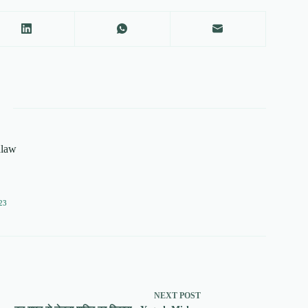
alaw
23
NEXT
POST