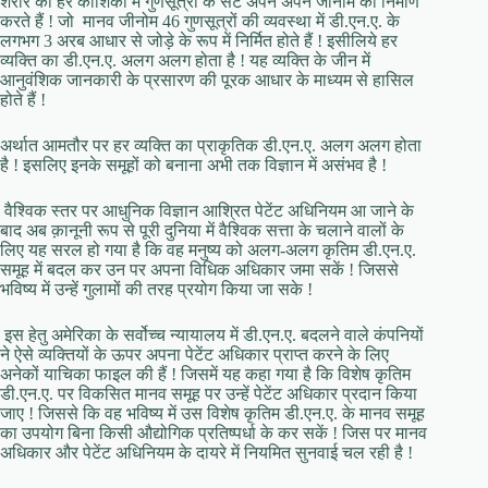
शरीर की हर कोशिका में गुणसूत्रों के सेट अपने अपने जीनोम का निर्माण
करते हैं ! जो मानव जीनोम 46 गुणसूत्रों की व्यवस्था में डी.एन.ए. के
लगभग 3 अरब आधार से जोड़े के रूप में निर्मित होते हैं ! इसीलिये हर
व्यक्ति का डी.एन.ए. अलग अलग होता है ! यह व्यक्ति के जीन में
आनुवंशिक जानकारी के प्रसारण की पूरक आधार के माध्यम से हासिल
होते हैं !
अर्थात आमतौर पर हर व्यक्ति का प्राकृतिक डी.एन.ए. अलग अलग होता
है ! इसलिए इनके समूहों को बनाना अभी तक विज्ञान में असंभव है !
वैश्विक स्तर पर आधुनिक विज्ञान आश्रित पेटेंट अधिनियम आ जाने के
बाद अब क़ानूनी रूप से पूरी दुनिया में वैश्विक सत्ता के चलाने वालों के
लिए यह सरल हो गया है कि वह मनुष्य को अलग-अलग कृतिम डी.एन.ए.
समूह में बदल कर उन पर अपना विधिक अधिकार जमा सकें ! जिससे
भविष्य में उन्हें गुलामों की तरह प्रयोग किया जा सके !
इस हेतु अमेरिका के सर्वोच्च न्यायालय में डी.एन.ए. बदलने वाले कंपनियों
ने ऐसे व्यक्तियों के ऊपर अपना पेटेंट अधिकार प्राप्त करने के लिए
अनेकों याचिका फाइल की हैं ! जिसमें यह कहा गया है कि विशेष कृतिम
डी.एन.ए. पर विकसित मानव समूह पर उन्हें पेटेंट अधिकार प्रदान किया
जाए ! जिससे कि वह भविष्य में उस विशेष कृतिम डी.एन.ए. के मानव समूह
का उपयोग बिना किसी औद्योगिक प्रतिष्पर्धा के कर सकें ! जिस पर मानव
अधिकार और पेटेंट अधिनियम के दायरे में नियमित सुनवाई चल रही है !