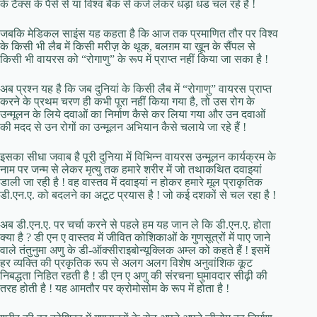
के टैक्स के पैसे से या विश्व बैंक से कर्ज लेकर धड़ा धड चल रहे हैं !
जबकि मेडिकल साइंस यह कहता है कि आज तक प्रमाणित तौर पर विश्व
के किसी भी लैब में किसी मरीज़ के थूक, बलग़म या ख़ून के सैंपल से
किसी भी वायरस को “रोगाणु” के रूप में प्राप्त नहीं किया जा सका है !
अब प्रश्न यह है कि जब दुनियां के किसी लैब में “रोगाणु” वायरस प्राप्त
करने के प्रथम चरण ही कभी पूरा नहीं किया गया है, तो उस रोग के
उन्मूलन के लिये दवाओं का निर्माण कैसे कर लिया गया और उन दवाओं
की मदद से उन रोगों का उन्मूलन अभियान कैसे चलाये जा रहे हैं !
इसका सीधा जवाब है पूरी दुनिया में विभिन्न वायरस उन्मूलन कार्यक्रम के
नाम पर जन्म से लेकर मृत्यु तक हमारे शरीर में जो तथाकथित दवाइयां
डाली जा रही है ! वह वास्तव में दवाइयां न होकर हमारे मूल प्राकृतिक
डी.एन.ए. को बदलने का अटूट प्रयास है ! जो कई दशकों से चल रहा है !
अब डी.एन.ए. पर चर्चा करने से पहले हम यह जान ले कि डी.एन.ए. होता
क्या है ? डी एन ए वास्तव में जीवित कोशिकाओं के गुणसूत्रों में पाए जाने
वाले तंतुनुमा अणु के डी-ऑक्सीराइबोन्यूक्लिक अम्ल को कहते हैं ! इसमें
हर व्यक्ति की प्रकृतिक रूप से अलग अलग विशेष अनुवांशिक कूट
निबद्धता निहित रहती है ! डी एन ए अणु की संरचना घुमावदार सीढ़ी की
तरह होती है ! यह आमतौर पर क्रोमोसोम के रूप में होता है !