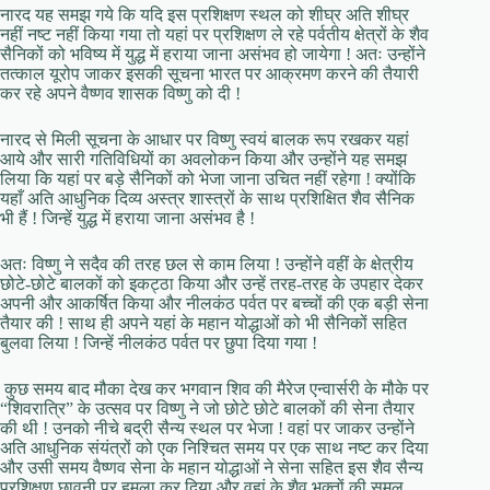
नारद यह समझ गये कि यदि इस प्रशिक्षण स्थल को शीघ्र अति शीघ्र
नहीं नष्ट नहीं किया गया तो यहां पर प्रशिक्षण ले रहे पर्वतीय क्षेत्रों के शैव
सैनिकों को भविष्य में युद्ध में हराया जाना असंभव हो जायेगा ! अतः उन्होंने
तत्काल यूरोप जाकर इसकी सूचना भारत पर आक्रमण करने की तैयारी
कर रहे अपने वैष्णव शासक विष्णु को दी !
नारद से मिली सूचना के आधार पर विष्णु स्वयं बालक रूप रखकर यहां
आये और सारी गतिविधियों का अवलोकन किया और उन्होंने यह समझ
लिया कि यहां पर बड़े सैनिकों को भेजा जाना उचित नहीं रहेगा ! क्योंकि
यहाँ अति आधुनिक दिव्य अस्त्र शास्त्रों के साथ प्रशिक्षित शैव सैनिक
भी हैं ! जिन्हें युद्ध में हराया जाना असंभव है !
अतः विष्णु ने सदैव की तरह छल से काम लिया ! उन्होंने वहीं के क्षेत्रीय
छोटे-छोटे बालकों को इकट्ठा किया और उन्हें तरह-तरह के उपहार देकर
अपनी और आकर्षित किया और नीलकंठ पर्वत पर बच्चों की एक बड़ी सेना
तैयार की ! साथ ही अपने यहां के महान योद्धाओं को भी सैनिकों सहित
बुलवा लिया ! जिन्हें नीलकंठ पर्वत पर छुपा दिया गया !
कुछ समय बाद मौका देख कर भगवान शिव की मैरेज एन्वार्सरी के मौके पर
“शिवरात्रि” के उत्सव पर विष्णु ने जो छोटे छोटे बालकों की सेना तैयार
की थी ! उनको नीचे बद्री सैन्य स्थल पर भेजा ! वहां पर जाकर उन्होंने
अति आधुनिक संयंत्रों को एक निश्चित समय पर एक साथ नष्ट कर दिया
और उसी समय वैष्णव सेना के महान योद्धाओं ने सेना सहित इस शैव सैन्य
प्रशिक्षण छावनी पर हमला कर दिया और वहां के शैव भक्तों की समूल