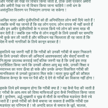
और गरीबी की रेखा पर विचार किया जाता है, ठीक उसी प्रकार अमीरी
और अमीरी रेखा पर भी विचार किया जाना चाहिये ! तभी धन के
असंतुलित वितरण पर नियंत्रण लगाया जा सकेगा !
आखिर मात्र अमीर पूंजीपतियों को ही अनियंत्रित लोन क्यों दिये जाते हैं !
जबकि सभी यह जानते हैं कि वह लोग प्राय: लोन वापस भी नहीं करते हैं
और इन अमीर पूंजीपतियों के न वापस किये गये लोन को सत्ता माफ़ भी
कर देती है ! जबकि एक गरीब से लोन वसूली के लिये उसकी घर सम्पत्ति
भी कुर्क कर ली जाती है और संविधान यह चिल्लाता ही रह जाता है कि
देश में सभी नागरिकों के लिये कानून बराबर है !
इसलिये यह जरुरी नहीं है कि गरीबों को उनकी गरीबी से बाहर निकलने
के लिये उनको जीवन की अनिवार्य आवश्यकताएं और सेवाएँ सस्ती या
नि:शुल्क उपलब्ध करवाई जाएँ बल्कि जरुरी यह है कि उन्हें इस तरह
प्रशिक्षित किया जाये कि उनकी औसत आयु बढ़ सके, उनकी शिक्षा व
स्वास्थ्य का स्तर ऊँचा हो सके और उनके अन्दर विकसित गरीबी की
मानसिकता से उनको छुटकारा मिल सके ! मात्र कुछ धूर्तों को कौशल
विकास केन्द्र के नाम पर पैसे बाँट दे देने से गरीबों का विकास नहीं होगा !
इसके लिये हमें समझना होगा कि गरीबी क्या है ? यह कैसे पैदा की जाती है
! गरीबों के आय-व्यय को विश्व माफियाओं द्वारा कैसे नियंत्रित किया जाता
है ! कुपोषण, अर्द्ध-भुखमरी व भूख से मौतों के मानसिक षडयंत्र कैसे रचे
जाते हैं ! इनसे गरीबों को कैसे बचाया जा सकता है क्योंकि गरीबी एक
षडयंत्र का परिणाम है ! जो अनादि काल से समाज के धूर्त, चालक,