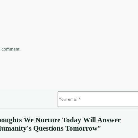
 I comment.
oughts We Nurture Today Will Answer
umanity's
Questions Tomorrow
”