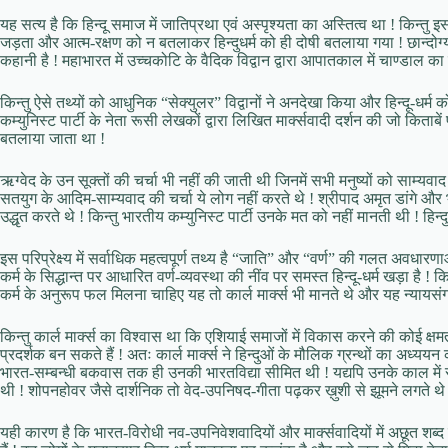
यह सत्य है कि हिन्दू समाज में जातिप्रथा एवं अस्पृश्यता का अस्तित्व था ! किन्
जड़ता और आत्म-रक्षण को न बतलाकर हिन्दुधर्म को ही दोषी बतलाया गया ! छान्दोग्य-उपनिष
कहानी है ! महाभारत में उच्चकोटि के वैदिक विद्वान द्वारा आपातकाल में चाण्डाल क
किन्तु ऐसे तथ्यों को आधुनिक “सेक्युलर” विद्वानों ने अनदेखा किया और हिन्दू-धर्
कम्युनिस्ट पार्टी के नेता रूसी लेखकों द्वारा लिखित मार्क्सवादी दर्शन की जो किताबे
बतलाया जाता था !
ऋग्वेद के उन सूक्तों की चर्चा भी नहीं की जाती थी जिनमें सभी मनुष्यों को साम्यव
सतयुग के आदिम-साम्यवाद की चर्चा ये लोग नहीं करते थे ! श्रीपाद अमृत डांगे और भोगे
उद्धृत करते थे ! किन्तु भारतीय कम्युनिस्ट पार्टी उनके मत को नहीं मानती थी ! हिन
इस परिप्रेक्ष्य में सर्वाधिक महत्वपूर्ण तथ्य है “जाति” और “वर्ण” की गलत अवधा
कर्म के सिद्धान्त पर आधारित वर्ण-व्यवस्था की नींव पर समस्त हिन्दू-धर्म खड़ा है ! किन
कर्म के अनुरूप फल मिलना चाहिए यह तो कार्ल मार्क्स भी मानते थे और यह न्यायसंग
किन्तु कार्ल मार्क्स का विश्वास था कि एशियाई समाजों में विकास करने की कोई क्षम
प्रदर्शक बन सकते हैं ! अतः कार्ल मार्क्स ने हिन्दुओं के मौलिक ग्रन्थों का अध्यय
भारत-सम्बन्धी बकवास तक ही उनकी भारतविद्या सीमित थी ! यद्यपि उनके काल में सं
थी ! शोपनहोवर जैसे दार्शनिक तो वेद-उपनिषद-गीता पढ़कर ख़ुशी से झूमने लगते थे 
यही कारण है कि भारत-विरोधी नव-उपनिवेशवादियों और मार्क्सवादियों में अछूत शब्द प