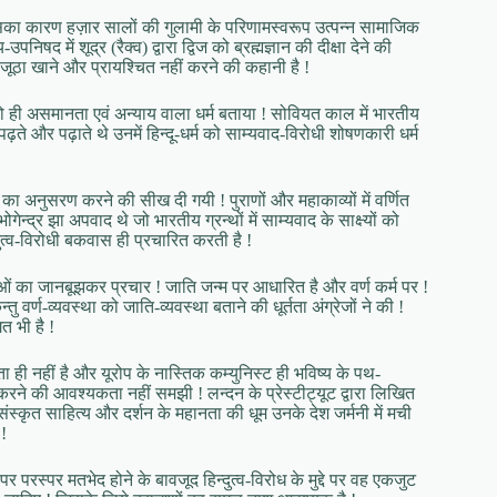
तु इसका कारण हज़ार सालों की गुलामी के परिणामस्वरूप उत्पन्न सामाजिक
द में शूद्र (रैक्व) द्वारा द्विज को ब्रह्मज्ञान की दीक्षा देने की
ा जूठा खाने और प्रायश्चित नहीं करने की कहानी है !
म को ही असमानता एवं अन्याय वाला धर्म बताया ! सोवियत काल में भारतीय
ं पढ़ते और पढ़ाते थे उनमें हिन्दू-धर्म को साम्यवाद-विरोधी शोषणकारी धर्म
ाद का अनुसरण करने की सीख दी गयी ! पुराणों और महाकाव्यों में वर्णित
न्द्र झा अपवाद थे जो भारतीय ग्रन्थों में साम्यवाद के साक्ष्यों को
्दुत्व-विरोधी बकवास ही प्रचारित करती है !
रणाओं का जानबूझकर प्रचार ! जाति जन्म पर आधारित है और वर्ण कर्म पर !
्तु वर्ण-व्यवस्था को जाति-व्यवस्था बताने की धूर्तता अंग्रेजों ने की !
त भी है !
ता ही नहीं है और यूरोप के नास्तिक कम्युनिस्ट ही भविष्य के पथ-
न करने की आवश्यकता नहीं समझी ! लन्दन के प्रेस्टीट्यूट द्वारा लिखित
स्कृत साहित्य और दर्शन के महानता की धूम उनके देश जर्मनी में मची
!
र परस्पर मतभेद होने के बावजूद हिन्दुत्व-विरोध के मुद्दे पर वह एकजुट