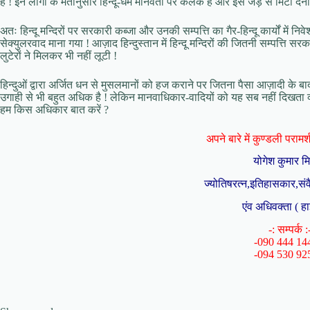
हैं ! इन लोगों के मतानुसार हिन्दू-धर्म मानवता पर कलंक है और इसे जड़ से मिटा दे
अतः हिन्दू मन्दिरों पर सरकारी कब्जा और उनकी सम्पत्ति का गैर-हिन्दू कार्यों में नि
सेक्युलरवाद माना गया ! आज़ाद हिन्दुस्तान में हिन्दू मन्दिरों की जितनी सम्पत्त
लुटेरों ने मिलकर भी नहीं लूटी !
हिन्दुओं द्वारा अर्जित धन से मुसलमानों को हज कराने पर जितना पैसा आज़ादी के 
उगाही से भी बहुत अधिक है ! लेकिन मानवाधिकार-वादियों को यह सब नहीं दिखता क्योंक
हम किस अधिकार बात करें ?
अपने बारे में कुण्डली परामर्श 
योगेश कुमार म
ज्योतिषरत्न,इतिहासकार,संव
एंव अधिवक्ता ( हा
-: सम्पर्क :
-090 444 14
-094 530 92