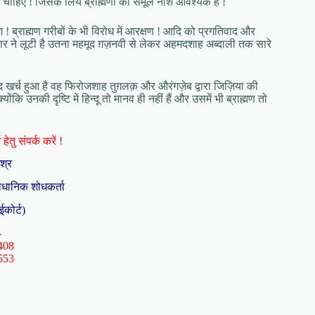
ना चाहिए ! जिसके लिये ब्राह्मणों का समूल नाश आवश्यक है !
वेश ! ब्राह्मण गरीबों के भी विरोध में आरक्षण ! आदि को प्रगतिवाद और
ि सरकार ने लूटी है उतना महमूद ग़ज़नवी से लेकर अहमदशाह अब्दाली तक सारे
बाद खर्च हुआ है वह फिरोजशाह तुग़लक़ और औरंगज़ेब द्वारा जिज़िया की
ि उनकी दृष्टि में हिन्दू तो मानव ही नहीं हैं और उसमें भी ब्राह्मण तो
हेतु संपर्क करें !
िश्र
ैधानिक शोधकर्ता
ईकोर्ट)
-
408
553