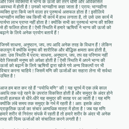
और जिन व्यक्तियों में भाग्य के ऊर्जा की तरंग धीमी और अविकसित
अवस्था में होती है ! उनको भाग्यहीना कहा जाता है ! प्राय: भाग्यहीना
व्यक्ति द्वारा किये जाने वाला हर पुरुषार्थ असफल होता है ! इसीलिये
भाग्यहीन व्यक्ति जब किसी भी कार्य में हाथ लगाता है, तो उसे उस कार्य में
पार्यप्त लाभ प्राप्त नहीं होता है ! क्योंकि सभी का पुरुषार्थ भाग्य की शक्ति
से ही फलित होता है ! ऐसी स्थिति में हमारे ऋषियों ने भाग्य की ऊर्जा को
बढ़ाने के लिये अनेक प्रयोग बतायें हैं !
जिनमें साधना, अनुष्ठान, जप, तप आदि अनेक तरह के विधान हैं ! लेकिन
कलयुग में क्योंकि मनुष्य की शारीरिक और बौद्धिक क्षमता कम होती है,
अतः उस स्थिति में प्राय: साधना, अनुष्ठान, जप, तप वह परिणाम नहीं
देते जिसकी मनुष्य को अपेक्षा होती है ! ऐसी स्थिति में अपने भाग्य की
ऊर्जा को बढ़ाने के लिये ऋषियों द्वारा खोजे गये अन्य विकल्पों पर भी
विचार करना चाहिये ! जिसमें मणि की ऊर्जाओं का सहारा लेना भी सर्वथा
उचित है !
आज हम बात कर रहे हैं “पयोधि मणि” की ! यह भूगर्भ में एक लंबे काल
अवधि तक पड़े रहने के उपरांत विकसित होती है और समुद्र के अंदर होने
वाली हलचल से धीरे-धीरे यह समुद्र की सतह पर आ जाती है ! यह मणि
क्योंकि लंबे समय तक समुद्र के गर्भ में रहती है ! अतः इसके अंदर
प्राकृतिक ऊर्जा का संचार अत्यधिक मात्रा में होता है ! जब यह मणि
हमारे शरीर से निरंतर संपर्क में रहती है तो हमारे शरीर के अंदर भी अनेक
तरह की दिव्य ऊर्जाओं को संचालित करने लगती है !