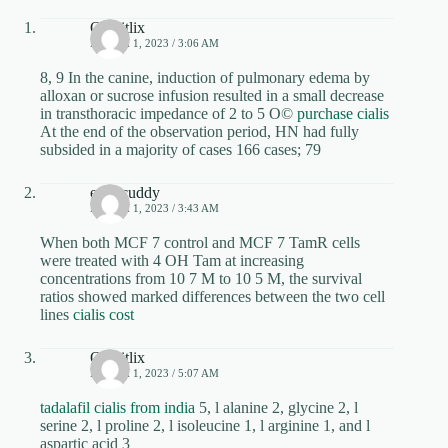
Obtaitlix
MARCH 1, 2023 / 3:06 AM
8, 9 In the canine, induction of pulmonary edema by
alloxan or sucrose infusion resulted in a small decrease
in transthoracic impedance of 2 to 5 О©
purchase cialis
At the end of the observation period, HN had fully
subsided in a majority of cases 166 cases; 79
edubcuddy
MARCH 1, 2023 / 3:43 AM
When both MCF 7 control and MCF 7 TamR cells
were treated with 4 OH Tam at increasing
concentrations from 10 7 M to 10 5 M, the survival
ratios showed marked differences between the two cell
lines
cialis cost
Obtaitlix
MARCH 1, 2023 / 5:07 AM
tadalafil cialis from india
5, l alanine 2, glycine 2, l
serine 2, l proline 2, l isoleucine 1, l arginine 1, and l
aspartic acid 3