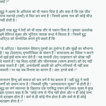
क्यों ?”
बुद्ध ने आत्मा के अस्तित्व को भी नकार दिया है और कहा है कि एक जीव
पांच स्कन्धो (तत्वों) से मिल कर बना है ! जिसमें आत्मा नाम की कोई चीज़
नहीं होती है !
इसी तरह बुद्ध ने वेदों को भी साफ़ तौर से नकार दिया है ! इसका उल्ल्लेख
हमें तेविज्ज सुक्त और भुरिदत्त जातक कथा में मिलता है ! जिसमें बुद्ध
अरिट्ठ को सम्भोधित करते हुये कहते हैं कि
“हे अरिट्ठ ! वेदाध्ययन धैयेवान् पुरुषों का दुर्भाग्य है और मूर्खो का सौभाग्य
है ! यह (वेदत्रय) मृगमरीचिका के संमान हैं ! सत्यासत्य का विवेक न करने
से मूर्ख इन्हें सत्य मान लेते हैं ! यह मायावी (वेद) प्रज्ञावान को धोखा नहीं
दे सकते हैं ! यह मित्र-द्रोही और जीवनाशक (भ्रूण-हत्यारे) को वेद नहीं
बचा सकते हैं ! द्वेषी, अनार्यकर्मी आदमी को अग्नि-परिचर्या भी नहीं बचा
सकती ! पर यह सब विनाश का कारण हैं ! अत: इनसे बचो !”
सनातन हिन्दू धर्म समाज को चार वर्ण में भेद बताता है ! वही बुद्ध ने सभी
वर्णों को समान माना है ! जिसकी पुष्ठि “अस्सलायान सुक्त” से होती है !
बुद्ध का वर्ण व्यवस्था के खिलाफ एक प्रसिद्ध वचन हमें वसल सुक्त में कुछ
इस प्रकार कहा है कि “कोई जन्म से नीच नहीं होता और न ही कोई जन्म
से ब्राह्मण होता है ! कर्म से ही कोई नीच होता है और कर्म से ही कोई
ब्राह्मण होता है !”