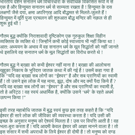
भारतीय दर्शन सनातन धर्म विचारधारा के सर्वाधिक विकसित रूपों में से
एक है और हिन्दुमत सनातन धर्म से साम्यता रखता है ! हिन्दुमत के दस
लक्षणों जैसे दया, क्षमा अपरिग्रह आदि बौद्धमत से मिलते-जुलते हैं !
हिन्दुमत में मूर्ति पुजा प्रचलन की शुरुआत बौद्ध मन्दिर की नक़ल से ही
शुरू हुई थी !
गौतम बुद्ध क्योंकि निराशावादी दृष्टिकोण एक गुरुकुल शिक्षा विहीन
व्यक्तित्व के व्यक्ति थे ! जिन्होंने कभी कोई स्वाध्याय भी नहीं किया था !
आत: अध्ययन के अभाव में वह सनातन धर्म के मूल सिद्धांतों को नहीं जानते
थे इसलिये वह सनातन धर्म के मूल सिद्धांतों का विरोध करते थे !
गौतम बुद्ध ने ब्रह्मा को कभी ईश्वर नहीं माना है ! ब्रह्मा की आलोचना
खुद्दुका निकाय के भुरिदत्त जातक कथा में की गई है ! उसमें कहा गया है
कि “यदि वह ब्रह्मा सब लोगों का “ईश्वर” है और सब प्राणियों का स्वामी
हैं ! तो उसने इस लोक में यह माया, झूठ, दोष और मद क्यों पैदा किये हैं ?
यदि वह ब्रह्मा सब लोगों का “ईश्वर” है और सब प्राणियों का स्वामी है,
तो हे अरिट्ठ ! वह स्वयं अधार्मिक है, क्योंकि उसने ‘धर्म’ के रहते अधर्म
उत्पन्न किया !”
इसी तरह महाबोधि जातक में बुद्ध स्वयं कुछ इस तरह कहते है कि “यदि
ईश्वर ही सारे लोक की जीविका की व्यवस्था करता है ! यदि उसी की
इच्छा के अनुसार मनुष्य को ऐश्वर्य मिलता है ! उस पर विपत्ति आती है ! वह
भला-बुरा करता हैं ! यदि आदमी केवल ईश्वर की आज्ञा मानने वाला है ! तो
इस संसार में सभी अपराधों के लिये ईश्वर ही दोषी है ! तो मनुष्य को दण्ड