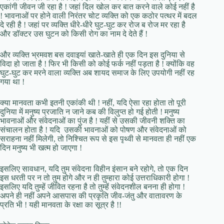
एकांगी जीवन जी रहा है ! जहां दिल खोल कर बात करने वाले कोई नहीं है
! भावनाओं पर होने वाली निरंतर चोट व्यक्ति को एक कठोर पत्थर में बदल
दे रही है ! जहां पर व्यक्ति धीरे-धीरे घुट-घुट कर रोज ब रोज मर रहा है
और डॉक्टर उस घुटन को किसी रोग का नाम दे देते हैं !
और व्यक्ति भ्रमवश बस दवाइयां खाते-खाते ही एक दिन इस दुनिया से
विदा हो जाता है ! फिर भी किसी को कोई फर्क नहीं पड़ता है ! क्योंकि वह
घुट-घुट कर मरने वाला व्यक्ति अब शायद समाज के लिए उपयोगी नहीं रह
गया था !
क्या मानवता कभी इतनी एकांकी थी ! नहीं, यदि ऐसा रहा होता तो पूरी
दुनिया में मनुष्य प्रजाति न जाने कब की विलुप्त हो गई होती ! मनुष्य
भावनाओं और संवेदनाओं का पुंज है ! यहीं से उसकी जीवनी शक्ति का
संचालन होता है ! यदि उसकी भावनाओं को पोषण और संवेदनाओं को
सराहना नहीं मिलेगी, तो निश्चित रूप से इस पृथ्वी से मानवता ही नहीं एक
दिन मनुष्य भी खत्म हो जाएगा !
इसलिए सावधान, यदि तुम संवेदना विहीन इंसान बने रहोगे, तो एक दिन
इस धरती पर न तो तुम होगे और न ही तुम्हारा कोई उत्तराधिकारी होगा !
इसलिए यदि तुम्हें जीवित रहना है तो तुम्हें संवेदनशील बनना ही होगा !
अपने ही नहीं अपने आसपास की प्रकृति जीव-जंतु और वातावरण के
प्रति भी ! यही मानवता के रक्षा का सूत्र है !!