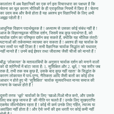
कालांतर में अब वैज्ञानिकों का एक वर्ग इस विचारधारा का पक्षधर है कि
चेतना का मूल कारण भौतिकी के ही प्राकृतिक नियमों में छिपा है ! चेतना
का उदय कब और कैसे होता है यह अवश्य इन विज्ञानियों के लिए अभी
अबूझ पहेली है !
आधुनिक विज्ञान पदार्थमूलक है ! अध्यात्म से उसका कोई संबंध नहीं है !
आज के विज्ञानमूलक भौतिक दर्शन, जिसमें सब कुछ पदार्थगत है, को
चार्वाक दर्शन का परिष्कृत दर्शन कह सकते हैं, क्योंकि यह भौतिक तंत्रों/
घटनाओं की तर्कसम्मत व्याख्या कर सकता है ! अवश्य ही यह चार्वाक के
चार तत्वों पर नहीं टिका है ! सभी वैज्ञानिक चार्वाक सिद्धांत को यथावत्
नहीं मानते हैं ! उनमें कई ईश्वर तथा जीवात्मा जैसी चीजों को मानते हैं !
बौद्ध ‘लोकायत’ के मतावलंबियों के अनुसार चार्वाक दर्शन को मनाने वालों
को दो श्रेणियों में बांटा जाता है: 1. सुशिक्षित और 2. धूर्त, ! ‘यह शरीर जब
तक है, तभी तक सब कुछ है, उसके बाद कुछ नहीं रहता’ के सिद्धांत के
कारण लोकायत में पाप-पुण्य, नैतिकता आदि जैसी बातों का कोई ठोस
आधार न होते हुए भी ‘सुशिक्षित’ चार्वाक सुव्यवस्थित मानव समाज की
रचना के पक्षधर होते हैं !
दूसरी तरफ ‘धूर्त’ चार्वाकों के लिए ‘खाओ-पिओ मौज करो, और उसके
लिए सब कुछ जायज है’ की नीति पर चलते हैं ! उनके लिए सुखप्राप्ति
एकमेव जीवनोद्येश्य रहता है ! कोई भी कर्म उनके लिए गर्हित, त्याज्य या
अवांछित नहीं होता है ! और ऐसे जनों की इस धरती पर कोई कमी नहीं
होती है !