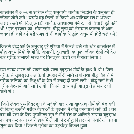
कालांतर में 90% से अधिक बौद्ध अनुयायी चार्वाक सिद्धांत के अनुरूप ही
जीवन जीने लगे ! यद्यपि वह किसी न किसी आध्यात्मिक मत में आस्था
जरुर रखते थे, किंतु उनकी चार्वाक अवधारणा गंभीरता से विचारी हुई नहीं
थी ! इस प्रकार का ‘तोतारटंत’ बौद्ध सुख को भेड़चाल कामना से आम
जनता ही नहीं बड़े बड़े रजवाड़े भी चार्वाक सिद्धांत अनुयायी होते चले गये !
जिससे बौद्ध धर्म के अनुयाई पूरे एशिया में फैलते चले गये और कालांतर में
बौद्ध अनुयायियों के भोगी, विलासी, दुराचारी, कामुक, जीवन शैली को देख
कर ग्रीक राजाओं भारत पर नियंत्रण करने का फैसला लिया !
उस समय भारत की सबसे बड़ी सत्ता बृहदरथ मौर्य के हाथ में थी ! जिसे
ग्रीक से खुबसूरत लड़कियाँ उपहार में दी जाने लगीं तथा बौद्ध विहारों में
ग्रीक सैनिकों को भिक्षुओं के वेश में पनाह दी जाने लगी ! बौद्ध मठों में भी
ग्रीक वेश्यायें आने जाने लगीं ! जिनके साथ बड़ी मात्रा में हथियार भी
आते थे !
जिसे लेकर पुष्यमित्र शुंग ने अनेकों बार राजा बृहद्रथ मौर्य को चेतावनी
दी किन्तु उन्होंने ग्रीक वेश्याओं के प्रभाव में कोई कार्यवाही नहीं की ! तब
देश की रक्षा के लिए पुष्यमित्र शुंग ने मौर्य वंश के आखिरी शासक बृहद्रथ
का वध कर सत्ता अपने हाथ में ले ली और बौद्ध विहार को नियंत्रित करना
शुरू कर दिया ! जिससे ग्रीक का षड्यंत्र विफल हुआ !