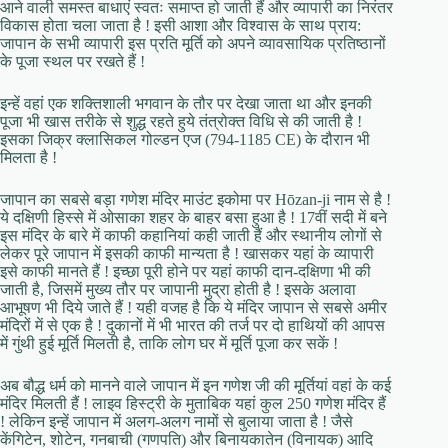
आने वाली समस्त बाधाएं स्वतः समाप्त हो जाती हैं और व्यापारी का निरंतर
विकास होता चला जाता है ! इसी आशा और विश्वास के साथ प्राय:
जापान के सभी व्यापारी इस प्रति मूर्ति को अपने व्यावसायिक प्रतिष्ठानों
के पूजा स्थल पर रखते हैं !
इन्हें वहां एक शक्तिशाली भगवान के तौर पर देखा जाता था और इनकी
पूजा भी खास तरीके से शुद्ध रहते हुये तंत्रोक्त विधि से की जाती है !
इसका जिक्र क्लासिकल गोल्डन एज (794-1185 CE) के दौरान भी
मिलता है !
जापान का सबसे बड़ा गणेश मंदिर माउंट इकोमा पर Hōzan-ji नाम से है !
ये दक्षिणी हिस्से में ओसाका शहर के बाहर बसा हुआ है ! 17वीं सदी में बने
इस मंदिर के बारे में काफी कहानियां कही जाती हैं और स्थानीय लोगों से
लेकर पूरे जापान में इसकी काफी मान्यता है ! खासकर यहां के व्यापारी
इसे काफी मानते हैं ! इच्छा पूरी होने पर यहां काफी दान-दक्षिणा भी की
जाती है, जिसमें मुख्य तौर पर जापानी मुद्रा होती है ! इसके अलावा
आभूषण भी दिये जाते हैं ! यही वजह है कि ये मंदिर जापान से सबसे अमीर
मंदिरों में से एक है ! दुकानों में भी भारत की तर्ज पर दो हाथियों की आपस
में गुंथी हुई मूर्ति मिलती है, ताकि लोग घर में मूर्ति पूजा कर सकें !
अब बौद्ध धर्म को मानने वाले जापान में इन गणेश जी की मूर्तियां वहां के कई
मंदिर मिलती हैं ! लाइव हिस्ट्री के मुताबिक यहां कुल 250 गणेश मंदिर हैं
! लेकिन इन्हें जापान में अलग-अलग नामों से बुलाया जाता है ! जैसे
केंगिटेन, शोटेन, गनबाची (गणपति) और बिनायकातेन (विनायक) आदि