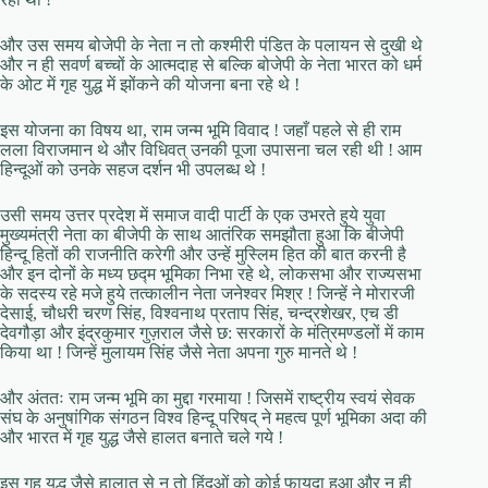
और उस समय बोजेपी के नेता न तो कश्मीरी पंडित के पलायन से दुखी थे
और न ही सवर्ण बच्चों के आत्मदाह से बल्कि बोजेपी के नेता भारत को धर्म
के ओट में गृह युद्ध में झोंकने की योजना बना रहे थे !
इस योजना का विषय था, राम जन्म भूमि विवाद ! जहाँ पहले से ही राम
लला विराजमान थे और विधिवत् उनकी पूजा उपासना चल रही थी ! आम
हिन्दूओं को उनके सहज दर्शन भी उपलब्ध थे !
उसी समय उत्तर प्रदेश में समाज वादी पार्टी के एक उभरते हुये युवा
मुख्यमंत्री नेता का बीजेपी के साथ आतंरिक समझौता हुआ कि बीजेपी
हिन्दू हितों की राजनीति करेगी और उन्हें मुस्लिम हित की बात करनी है
और इन दोनों के मध्य छद्म भूमिका निभा रहे थे, लोकसभा और राज्यसभा
के सदस्य रहे मजे हुये तत्कालीन नेता जनेश्वर मिश्र ! जिन्हें ने मोरारजी
देसाई, चौधरी चरण सिंह, विश्वनाथ प्रताप सिंह, चन्द्रशेखर, एच डी
देवगौड़ा और इंद्रकुमार गुज़राल जैसे छ: सरकारों के मंत्रिमण्डलों में काम
किया था ! जिन्हें मुलायम सिंह जैसे नेता अपना गुरु मानते थे !
और अंततः राम जन्म भूमि का मुद्दा गरमाया ! जिसमें राष्ट्रीय स्वयं सेवक
संघ के अनुषांगिक संगठन विश्व हिन्दू परिषद् ने महत्व पूर्ण भूमिका अदा की
और भारत में गृह युद्ध जैसे हालत बनाते चले गये !
इस गृह युद्ध जैसे हालात से न तो हिंदुओं को कोई फायदा हुआ और न ही