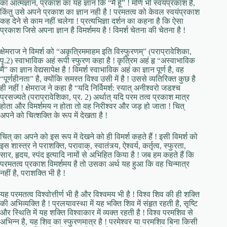
का आत्मज्ञान, प्रकाश का यह ज्ञान कि “मैं हूँ” ! मणि भी स्वयंप्रकाश है,
किंतु उसे अपने प्रकाश का ज्ञान नही है ! परमतत्व को केवल स्वयंप्रकाश
कह देने से काम नहीं चलेगा ! प्रत्यभिज्ञा दर्शन का कहना है कि ऐसा
प्रकाश जिसे अपना ज्ञान है विमर्शमय है ! विमर्श चेतना की चेतना है !
क्षेमराज ने विमर्श को “अकृत्रिममाहम इति विस्फुरणम्” (पराप्रावेशिका,
पृ.2) स्वाभाविक अहं रूपी स्फुरण कहा है ! कृत्रिम अहं हृ “अस्वाभाविक
मैं” का ज्ञान वेद्यसापेक्ष है ! विमर्श स्वाभाविक अहं का ज्ञान पूर्ण है, वह
“पूर्णहीनता” है, क्योंकि समस्त विश्व उसी में है ! उससे व्यतिरिक्त कुछ है
ही नहीं ! क्षेमराज ने कहा है “यदि निर्विमर्श: स्यात् अनीश्वरो जडश्च
प्रसज्यते (पराप्रावेशिका, प्र. 2) अर्थात् यदि परम तत्व प्रकाश मात्र
होता और विमर्शमय न होता तो वह निरीश्वर और जड़ हो जाता ! चित्
अपने को चित्शक्ति के रूप में देखता है !
चित् का अपने को इस रूप में देखने को ही विमर्श कहते हैं ! इसी विमर्श को
इस शास्त्र ने पराशक्ति, परावाक्, स्वातंत्र्य, ऐश्वर्य, कर्तृत्व, स्फुरता,
सार, हृदय, स्पंद इत्यादि नामों से अभिहित किया है ! जब हम कहते हैं कि
परमतत्व प्रकाश विमर्शमय है तो उसका अर्थ यह हुआ कि वह चिन्मात्र
नहीं है, पराशक्ति भी है !
यह परमतत्व विश्वोत्तीर्ण भी है और विश्वमय भी है ! विश्व शिव की ही शक्ति
की अभिव्यक्ति है ! प्रलयावस्था में यह भक्ति शिव में संहृत रहती है, सृष्टि
और स्थिति में यह शक्ति विश्वाकार में व्यक्त रहती है ! विश्व परमशिव से
अभिन्न है, यह शिव का स्फुरणमात्र है ! परमेश्वर या परमशिव बिना किसी