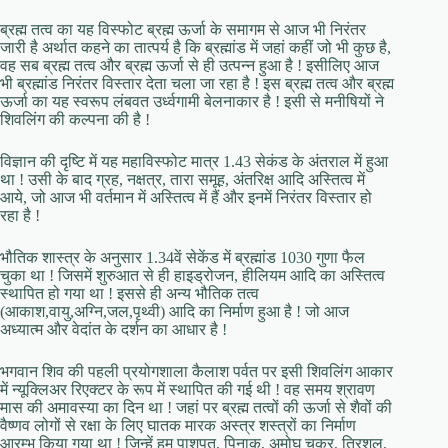
ब्रह्म तत्व का यह विस्फोट ब्रह्म ऊर्जा के समागम से आज भी निरंतर
जारी है अर्थात कहने का तात्पर्य है कि ब्रह्मांड में जहां कहीं जो भी कुछ है,
वह सब ब्रह्म तत्व और ब्रह्म ऊर्जा से ही उत्पन्न हुआ है ! इसीलिए आज
भी ब्रह्मांड निरंतर विस्तार देता चला जा रहा है ! इस ब्रह्म तत्व और ब्रह्म
ऊर्जा का यह स्वरूप लंबवत उर्ध्वगामी बेलनाकार है ! इसी से मनीषियों ने
शिवलिंग की कल्पना की है !
विज्ञान की दृष्टि में यह महाविस्फोट मात्र 1.43 सेकंड के अंतराल में हुआ
था ! उसी के बाद ग्रह, नक्षत्र, तारा समूह, अंतरिक्ष आदि अस्तित्व में
आये, जो आज भी वर्तमान में अस्तित्व में हैं और इनमें निरंतर विस्तार हो
रहा है !
भौतिक शास्त्र के अनुसार 1.34वें सेकेंड में ब्रह्मांड 1030 गुणा फैल
चुका था ! जिसमें शुरुआत से ही हाइड्रोजन, हीलियम आदि का अस्तित्व
स्थापित हो गया था ! इससे ही अन्य भौतिक तत्व
(आकाश,वायु,अग्नि,जल,पृथ्वी) आदि का निर्माण हुआ है ! जो आज
अध्यात्म और वेदांत के दर्शन का आधार है !
भगवान शिव की पहली प्रयोगशाला कैलाश पर्वत पर इसी शिवलिंग आकार
में न्यूक्लिअर रिएक्टर के रूप में स्थापित की गई थी ! वह समय श्रावण
मास की अमावस्या का दिन था ! जहां पर ब्रह्म तत्वों की ऊर्जा से शैवों की
वैष्णव लोगों से रक्षा के लिए घातक मारक अस्त्र शस्त्रों का निर्माण
आरम्भ किया गया था ! जिन्हें हम पाशुपत, पिनाक, अमोघ चक्र, त्रिशुल,