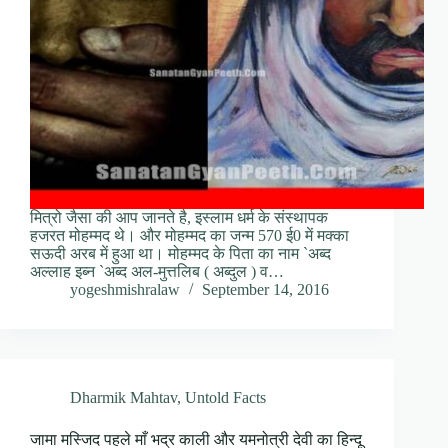
मित्रो जैसा की आप जानते है, इस्लाम धर्म के संस्थापक
हजरत मोहम्मद थे। और मोहम्मद का जन्म 570 ई0 में मक्का
सऊदी अरब में हुआ था। मोहम्मद के पिता का नाम `अब्द
अल्लाह इब्न `अब्द अल-मुत्तलिब ( अब्दुल ) व…
yogeshmishralaw
September 14, 2016
Dharmik Mahtav
,
Untold Facts
जामा मस्जिद पहले माँ भद्र काली और यमनोत्री देवी का हिन्दू