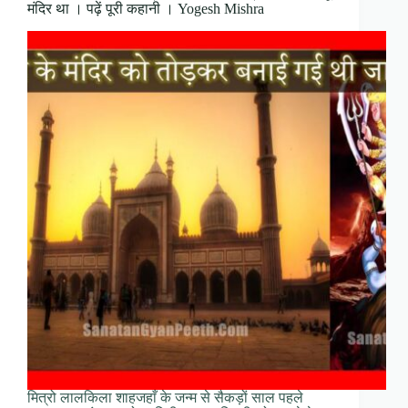
मंदिर था । पढ़ें पूरी कहानी । Yogesh Mishra
मित्रो लालकिला शाहजहाँ के जन्म से सैकड़ों साल पहले