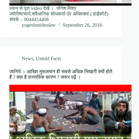
ध्यान से पूरा video देखें । योगेश मिश्र
ज्योतिषाचार्य,संवैधानिक शोधकर्ता एंव अधिवक्ता ( हाईकोर्ट)
संपर्क – 9044414408
yogeshmishralaw
September 26, 2016
News
,
Untold Facts
जानिये । आखिर मुसलमान ही सबसे अधिक भिखारी क्यों होते
हैं ? क्या है वास्तविक कारण ? जरूर पढ़ें ।