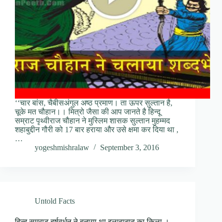
‘‘चार बांस, चैबीसअंगुल अष्ठ प्रमाण। ता ऊपर सुल्तान है,
चूके मत चौहान।। मित्रो जैसा की आप जानते है हिन्दू
सम्राट पृथ्वीराज चौहान ने मुस्लिम शासक सुल्तान मुहम्मद
शहाबुद्दीन गौरी को 17 बार हराया और उसे क्षमा कर दिया था ,
…
yogeshmishralaw
September 3, 2016
Untold Facts
हिन्दू सम्राट हर्षवर्धन ने बनाया था इलाहाबाद का किला ।