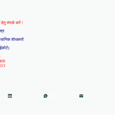
हेतु संपर्क करें !
िश्र
ैधानिक शोधकर्ता
ईकोर्ट)
-
408
553