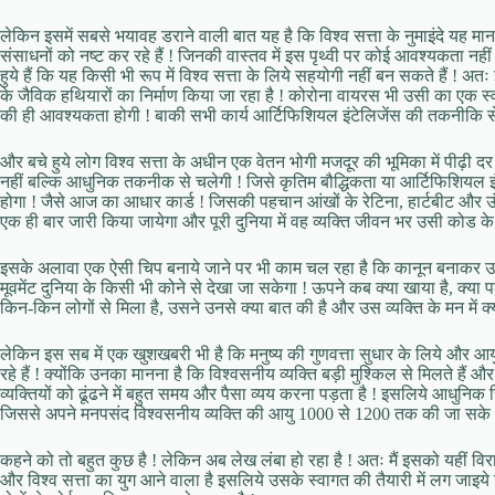
लेकिन इसमें सबसे भयावह डराने वाली बात यह है कि विश्व सत्ता के नुमाइंदे यह मा
संसाधनों को नष्ट कर रहे हैं ! जिनकी वास्तव में इस पृथ्वी पर कोई आवश्यकता नहीं 
हुये हैं कि यह किसी भी रूप में विश्व सत्ता के लिये सहयोगी नहीं बन सकते हैं ! अत
के जैविक हथियारों का निर्माण किया जा रहा है ! कोरोना वायरस भी उसी का एक स्वर
की ही आवश्यकता होगी ! बाकी सभी कार्य आर्टिफिशियल इंटेलिजेंस की तकनीकि से कंप्
और बचे हुये लोग विश्व सत्ता के अधीन एक वेतन भोगी मजदूर की भूमिका में पीढ़ी दर पी
नहीं बल्कि आधुनिक तकनीक से चलेगी ! जिसे कृतिम बौद्धिकता या आर्टिफिशियल इंटे
होगा ! जैसे आज का आधार कार्ड ! जिसकी पहचान आंखों के रेटिना, हार्टबीट और उं
एक ही बार जारी किया जायेगा और पूरी दुनिया में वह व्यक्ति जीवन भर उसी कोड के स
इसके अलावा एक ऐसी चिप बनाये जाने पर भी काम चल रहा है कि कानून बनाकर उस 
मूवमेंट दुनिया के किसी भी कोने से देखा जा सकेगा ! ऊपने कब क्या खाया है, क्या पढ
किन-किन लोगों से मिला है, उसने उनसे क्या बात की है और उस व्यक्ति के मन में 
लेकिन इस सब में एक खुशखबरी भी है कि मनुष्य की गुणवत्ता सुधार के लिये और आयु क
रहे हैं ! क्योंकि उनका मानना है कि विश्वसनीय व्यक्ति बड़ी मुश्किल से मिलते हैं
व्यक्तियों को ढूंढने में बहुत समय और पैसा व्यय करना पड़ता है ! इसलिये आधुनि
जिससे अपने मनपसंद विश्वसनीय व्यक्ति की आयु 1000 से 1200 तक की जा सके ! इ
कहने को तो बहुत कुछ है ! लेकिन अब लेख लंबा हो रहा है ! अतः मैं इसको यहीं विराम 
और विश्व सत्ता का युग आने वाला है इसलिये उसके स्वागत की तैयारी में लग जाइये य