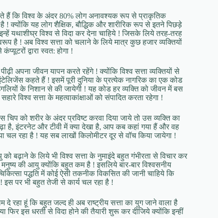
नते हैं कि विश्व के अंदर 80% लोग अनावश्यक रूप से प्राकृतिक
है ! क्योंकि यह लोग शैक्षिक, बौद्धिक और शारीरिक रूप से इतने पिछड़े
ः इन्हें यथाशीघ्र विश्व से विदा कर देना चाहिये ! जिसके लिये तरह-तरह
ूप है ! अब विश्व सत्ता को चलाने के लिये मात्र कुछ हजार व्यक्तियों
यूटरों द्वारा स्वत: होगा !
ढ़ी अपना जीवन यापन करते रहेंगे ! क्योंकि विश्व सत्ता व्यक्तियों से
लिजेंस कहते हैं ! इसमें पूरी दुनिया के प्रत्येक नागरिक का एक कोड
गलियों के निशान से की जायेगी ! यह कोड हर व्यक्ति को जीवन में बस
हारे विश्व सत्ता के महत्वाकांक्षाओं को संपादित करता रहेगा !
चिप को शरीर के अंदर प्रविष्ट करवा दिया जाये तो उस व्यक्ति का
़ा है, इंटरनेट और टीवी में क्या देखा है, आप कब कहां गया हैं और वह
क्या चल रहा है ! यह सब लाखों किलोमीटर दूर से वॉच किया जायेगा !
ो बढ़ाने के लिये भी विश्व सत्ता के नुमाइंदे बहुत गंभीरता से विचार कर
 और मनुष्य की आयु क्योंकि बहुत कम है ! इसलिये बार-बार विश्वसनीय
क चिकित्सा पद्धति में कोई ऐसी तकनीक विकसित की जानी चाहिये कि
स पर भी बहुत तेजी से कार्य चल रहा है !
दे रहा हूं कि बहुत जल्द ही अब राष्ट्रीय सत्ता का युग जाने वाला है
ा फिर इस धरती से विदा होने की तैयारी शुरू कर दीजिये क्योंकि इन्हीं